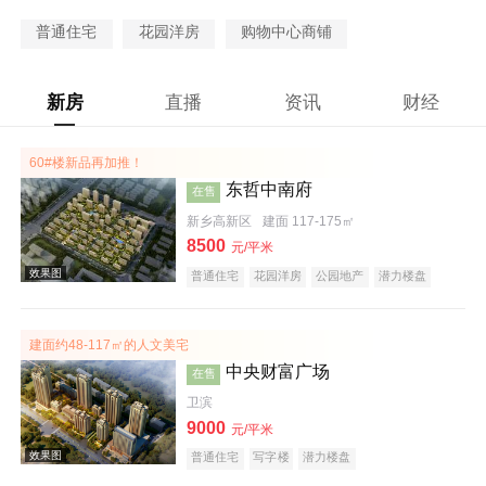
普通住宅
花园洋房
购物中心商铺
新房
直播
资讯
财经
60#楼新品再加推！
东哲中南府
在售
新乡高新区
建面 117-175㎡
8500
元/平米
普通住宅
花园洋房
公园地产
潜力楼盘
宜居生态地产
教育地产
建面约48-117㎡的人文美宅
中央财富广场
在售
卫滨
9000
元/平米
普通住宅
写字楼
潜力楼盘