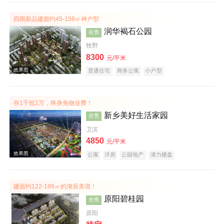
四期新品建面约45-158㎡神户型
效果图
润华褐石公园
在售
牧野
8300
元/平米
普通住宅
商务公寓
小户型
存1千抵1万，终身免物业费！
新乡美好生活家园
在售
效果图
卫滨
4850
元/平米
公寓
洋房
公园地产
潜力楼盘
宜居生态地产
养老地产
建面约122-199㎡的湖居美境！
原阳碧桂园
在售
原阳
效果图