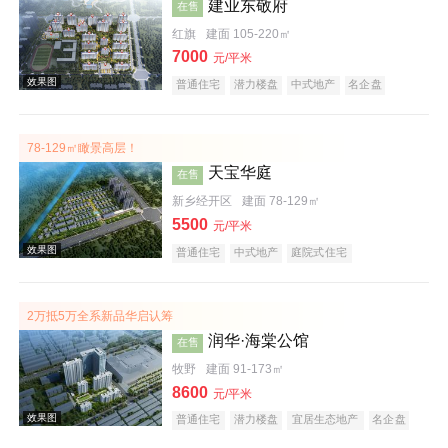
建业东敬府
在售
红旗
建面 105-220㎡
7000
元/平米
普通住宅
潜力楼盘
中式地产
名企盘
78-129㎡瞰景高层！
效果图
天宝华庭
在售
新乡经开区
建面 78-129㎡
5500
元/平米
普通住宅
中式地产
庭院式住宅
2万抵5万全系新品华启认筹
润华·海棠公馆
在售
效果图
牧野
建面 91-173㎡
8600
元/平米
普通住宅
潜力楼盘
宜居生态地产
名企盘