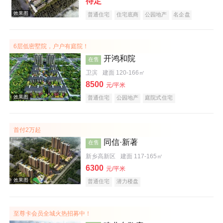
待定
普通住宅
住宅底商
公园地产
名企盘
6层低密墅院，户户有庭院！
开鸿和院
在售
卫滨
建面 120-166㎡
8500
元/平米
普通住宅
公园地产
庭院式住宅
效果图
首付2万起
同信·新著
在售
新乡高新区
建面 117-165㎡
6300
元/平米
普通住宅
潜力楼盘
效果图
至尊卡会员全城火热招募中！