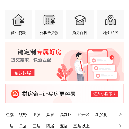
商业贷款
公积金贷款
购房百科
地图找房
红旗
牧野
卫滨
凤泉
高新区
经开区
新乡县
辉县
卫辉
长垣
一居
二居
三居
四居
五居
五居以上