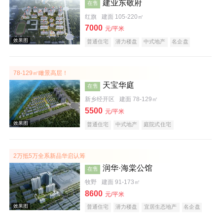
建业东敬府
在售
红旗
建面 105-220㎡
7000
元/平米
普通住宅
潜力楼盘
中式地产
名企盘
78-129㎡瞰景高层！
效果图
天宝华庭
在售
新乡经开区
建面 78-129㎡
5500
元/平米
普通住宅
中式地产
庭院式住宅
2万抵5万全系新品华启认筹
润华·海棠公馆
在售
效果图
牧野
建面 91-173㎡
8600
元/平米
普通住宅
潜力楼盘
宜居生态地产
名企盘