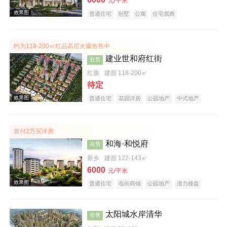
元/平米
普通住宅
别墅
公寓
住宅底商
自住型商品房
公园地产
宜居生态地产
庭院式住宅
五证齐全
效果图
约为118-200㎡红品高层火爆热售中
建业世和府红街
在售
红旗
建面 118-200㎡
待定
普通住宅
花园洋房
公园地产
中式地产
宜居生态地产
首付2万买洋房
效果图
和海·和悦府
在售
新乡
建面 122-143㎡
6000
元/平米
普通住宅
临街商铺
公园地产
潜力楼盘
中式地产
太阳城水岸清华
在售