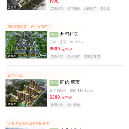
待定
普通住宅
住宅底商
公园地产
名企盘
6层低密墅院，户户有庭院！
开鸿和院
在售
卫滨
建面 120-166㎡
8500
元/平米
普通住宅
公园地产
庭院式住宅
效果图
首付2万起
同信·新著
在售
新乡高新区
建面 117-165㎡
6300
元/平米
普通住宅
潜力楼盘
效果图
至尊卡会员全城火热招募中！