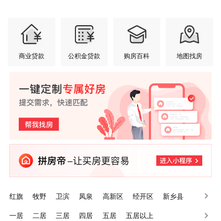
商业贷款
公积金贷款
购房百科
地图找房
红旗
牧野
卫滨
凤泉
高新区
经开区
新乡县
辉县
卫辉
长垣
一居
二居
三居
四居
五居
五居以上