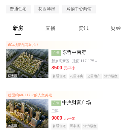
普通住宅
花园洋房
购物中心商铺
新房
直播
资讯
财经
60#楼新品再加推！
东哲中南府
在售
新乡高新区
建面 117-175㎡
8500
元/平米
普通住宅
花园洋房
公园地产
潜力楼盘
宜居生态地产
教育地产
建面约48-117㎡的人文美宅
中央财富广场
在售
卫滨
9000
元/平米
普通住宅
写字楼
潜力楼盘