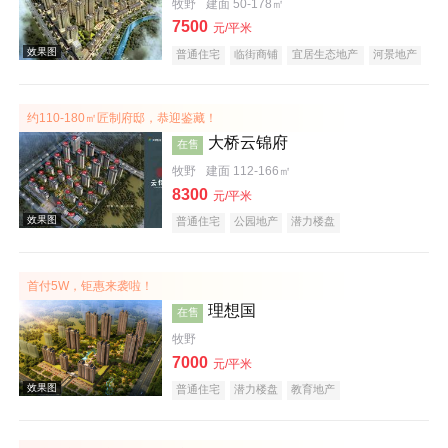
牧野
建面 50-178㎡
效果图
7500
元/平米
普通住宅
临街商铺
宜居生态地产
河景地产
复合地产
小户型
大平层
约110-180㎡匠制府邸，恭迎鉴藏！
大桥云锦府
在售
牧野
建面 112-166㎡
8300
元/平米
普通住宅
公园地产
潜力楼盘
效果图
首付5W，钜惠来袭啦！
理想国
在售
牧野
7000
元/平米
普通住宅
潜力楼盘
教育地产
效果图