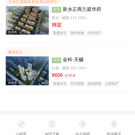
大东区 新延路 新亚洲品质华宅！
新乡正商兰庭华府
在售
新乡
建面 111-138㎡
待定
普通住宅
临街商铺
中式地产
敬请关注
效果图
金科·天樾
在售
红旗
建面 101-140㎡
8600
元/平米
普通住宅
住宅底商
临街商铺
公园地产
创意地产
科技住宅
教育地产
名企盘
效果图
小程序
APP下载
站点地图
投诉建议