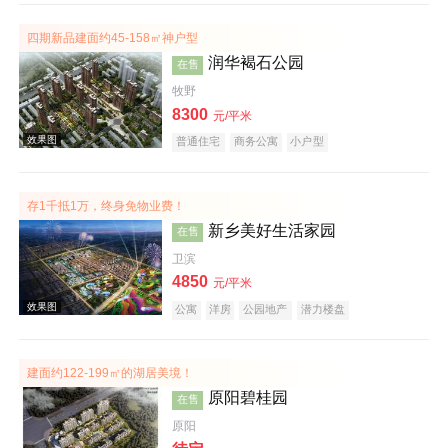
四期新品建面约45-158㎡神户型
效果图
润华褐石公园
在售
牧野
8300
元/平米
普通住宅
商务公寓
小户型
存1千抵1万，终身免物业费！
新乡美好生活家园
在售
效果图
卫滨
4850
元/平米
公寓
洋房
公园地产
潜力楼盘
宜居生态地产
养老地产
建面约122-199㎡的湖居美境！
原阳碧桂园
在售
原阳
效果图