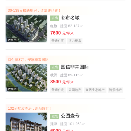
30-138㎡稀缺现房，请恭迎品鉴！
都市名城
在售
红旗
建面 82-137㎡
效果图
7600
元/平米
普通住宅
潜力楼盘
首付就3万，安家非常国际
国信非常国际
在售
牧野
建面 89-115㎡
8500
元/平米
普通住宅
公园地产
宜居生态地产
河景地产
效果图
132㎡墅质洋房，新品耀世！
公园壹号
在售
延津
建面 101-263㎡
6000