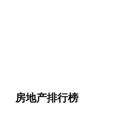
房地产排行榜