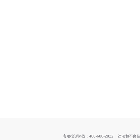
客服投诉热线：400-680-2822
|
违法和不良信息