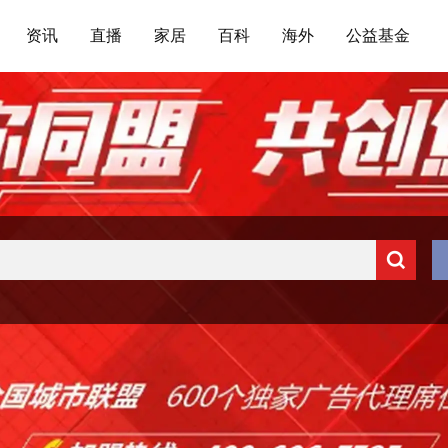
资讯
直播
家居
百科
海外
公益基金