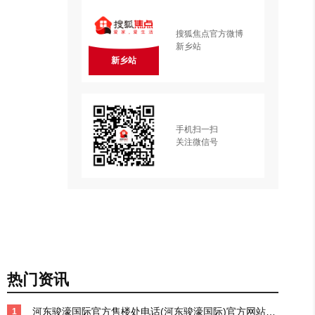
搜狐焦点官方微博
新乡站
新乡站
手机扫一扫
关注微信号
热门资讯
河东骏濠国际官方售楼处电话(河东骏濠国际)官方网站-
1