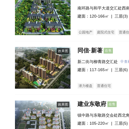
南环路与和平大道交汇处西
建面：120-166㎡ |
三居(3)
公园地产
庭院式住宅
普通
同信·新著
在售
效果图
新二街与柳青路交汇处
查
建面：117-165㎡ |
三居(6)
潜力楼盘
普通住宅
建业东敬府
在售
效果图
镇中路与东敬路交会处西北
建面：105-220㎡ |
三居(5)