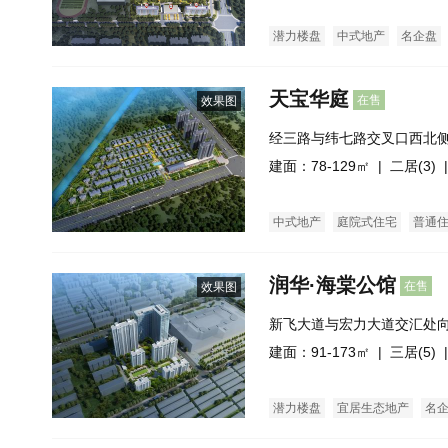
潜力楼盘
中式地产
名企盘
天宝华庭
在售
效果图
经三路与纬七路交叉口西北
建面：78-129㎡ |
二居(3)
|
中式地产
庭院式住宅
普通
润华·海棠公馆
在售
效果图
新飞大道与宏力大道交汇处向
西邻）
建面：91-173㎡ |
三居(5)
|
潜力楼盘
宜居生态地产
名