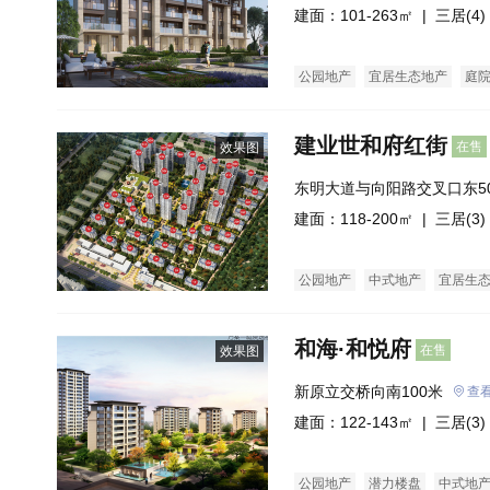
建面：101-263㎡ |
三居(4)
公园地产
宜居生态地产
庭
建业世和府红街
在售
效果图
东明大道与向阳路交叉口东5
建面：118-200㎡ |
三居(3)
公园地产
中式地产
宜居生
和海·和悦府
在售
效果图
新原立交桥向南100米
查
建面：122-143㎡ |
三居(3)
公园地产
潜力楼盘
中式地