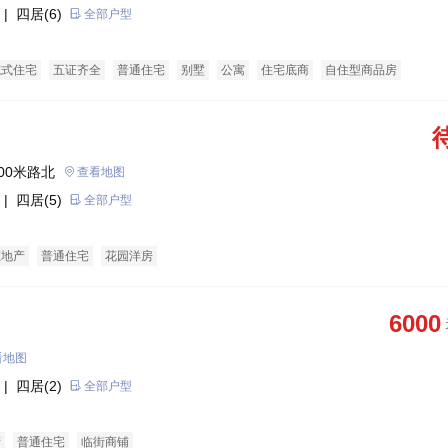
| 四居(6)
全部户型
院式住宅
五证齐全
普通住宅
别墅
公寓
住宅底商
自住型商品房
00米路北
查看地图
| 四居(5)
全部户型
态地产
普通住宅
花园洋房
6000
看地图
| 四居(2)
全部户型
产
普通住宅
临街商铺