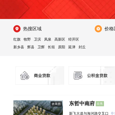
热搜区域
价格
红旗
牧野
卫滨
凤泉
高新区
经开区
新乡县
辉县
卫辉
长垣
原阳
延津
封丘
获嘉
东哲中南府
在售
效果图
新飞大道与海河路交叉口