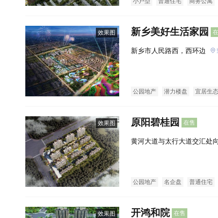
小户型
普通住宅
商务公寓
新乡美好生活家园
效果图
新乡市人民路西，西环边
公园地产
潜力楼盘
宜居生
原阳碧桂园
在售
效果图
黄河大道与太行大道交汇处向
公园地产
名企盘
普通住宅
开鸿和院
在售
效果图