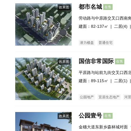
都市名城
在售
效果图
劳动路与中原路交叉口西南
建面：82-137㎡ |
二居(4)
|
潜力楼盘
普通住宅
国信非常国际
在售
效果图
平原路与站前九街交叉口西
建面：89-115㎡ |
二居(1)
|
公园地产
宜居生态地产
河
公园壹号
在售
效果图
金穗大道东新乡森林城对面