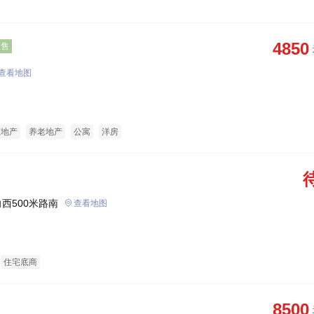
4850
在售
查看地图
态地产
养老地产
公寓
洋房
西500米路南
查看地图
住宅底商
8500