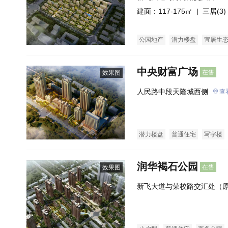
建面：117-175㎡ |
三居(3)
公园地产
潜力楼盘
宜居生
中央财富广场
在售
效果图
人民路中段天隆城西侧
查
潜力楼盘
普通住宅
写字楼
润华褐石公园
在售
效果图
新飞大道与荣校路交汇处（原