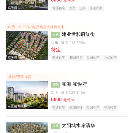
元/平米
普通住宅
别墅
公寓
住宅底商
自住型商品房
公园地产
宜居生态地产
庭院式住宅
五证齐全
效果图
约为118-200㎡红品高层火爆热售中
建业世和府红街
在售
红旗
建面 118-200㎡
待定
普通住宅
花园洋房
公园地产
中式地产
宜居生态地产
首付2万买洋房
效果图
和海·和悦府
在售
新乡
建面 122-143㎡
6000
元/平米
普通住宅
临街商铺
公园地产
潜力楼盘
中式地产
太阳城水岸清华
在售