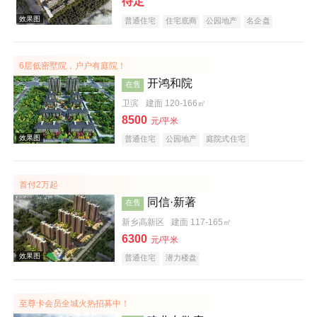
待定
普通住宅
住宅底商
公园地产
名企盘
6层低密墅院，户户有庭院！
开鸿和院
在售
卫滨
建面 120-166㎡
8500
元/平米
普通住宅
公园地产
庭院式住宅
效果图
首付2万起
同信·新著
在售
新乡高新区
建面 117-165㎡
6300
元/平米
普通住宅
潜力楼盘
效果图
至尊卡会员全城火热招募中！