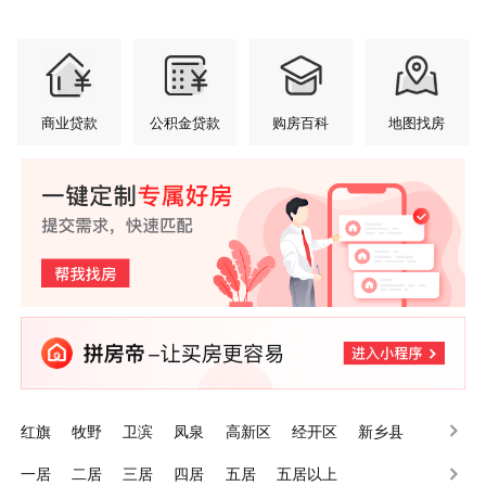
商业贷款
公积金贷款
购房百科
地图找房
红旗
牧野
卫滨
凤泉
高新区
经开区
新乡县
辉县
卫辉
长垣
一居
二居
三居
四居
五居
五居以上