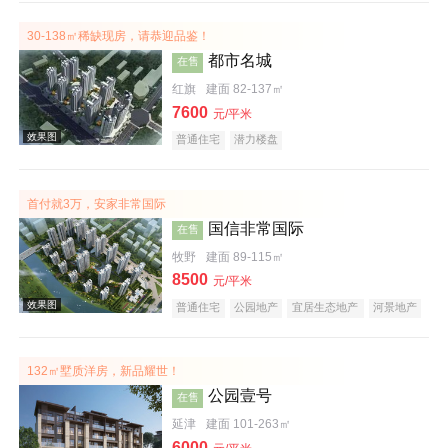
30-138㎡稀缺现房，请恭迎品鉴！
都市名城
在售
红旗
建面 82-137㎡
效果图
7600
元/平米
普通住宅
潜力楼盘
首付就3万，安家非常国际
国信非常国际
在售
牧野
建面 89-115㎡
8500
元/平米
普通住宅
公园地产
宜居生态地产
河景地产
效果图
132㎡墅质洋房，新品耀世！
公园壹号
在售
延津
建面 101-263㎡
6000