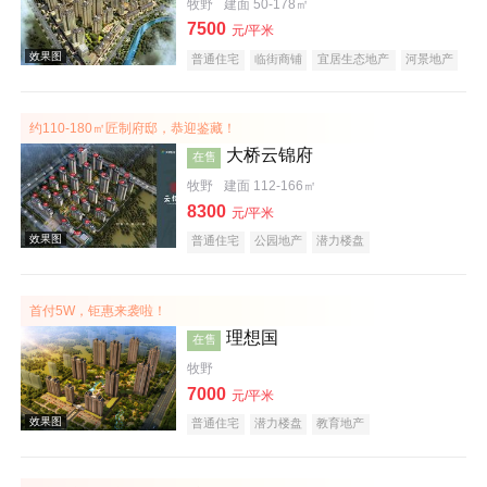
牧野
建面 50-178㎡
效果图
7500
元/平米
普通住宅
临街商铺
宜居生态地产
河景地产
复合地产
小户型
大平层
约110-180㎡匠制府邸，恭迎鉴藏！
大桥云锦府
在售
牧野
建面 112-166㎡
8300
元/平米
普通住宅
公园地产
潜力楼盘
效果图
首付5W，钜惠来袭啦！
理想国
在售
牧野
7000
元/平米
普通住宅
潜力楼盘
教育地产
效果图