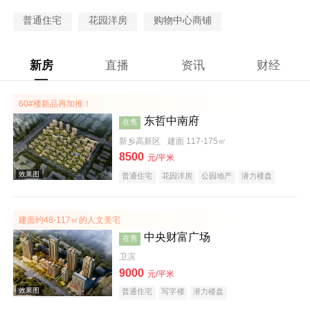
普通住宅
花园洋房
购物中心商铺
新房
直播
资讯
财经
60#楼新品再加推！
东哲中南府
在售
新乡高新区
建面 117-175㎡
8500
元/平米
普通住宅
花园洋房
公园地产
潜力楼盘
宜居生态地产
教育地产
建面约48-117㎡的人文美宅
中央财富广场
在售
卫滨
9000
元/平米
普通住宅
写字楼
潜力楼盘