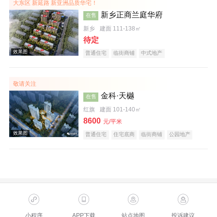
大东区 新延路 新亚洲品质华宅！
新乡正商兰庭华府
在售
新乡
建面 111-138㎡
待定
普通住宅
临街商铺
中式地产
敬请关注
效果图
金科·天樾
在售
红旗
建面 101-140㎡
8600
元/平米
普通住宅
住宅底商
临街商铺
公园地产
创意地产
科技住宅
教育地产
名企盘
效果图
小程序
APP下载
站点地图
投诉建议