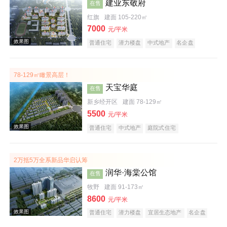
建业东敬府
在售
红旗
建面 105-220㎡
7000
元/平米
普通住宅
潜力楼盘
中式地产
名企盘
78-129㎡瞰景高层！
效果图
天宝华庭
在售
新乡经开区
建面 78-129㎡
5500
元/平米
普通住宅
中式地产
庭院式住宅
2万抵5万全系新品华启认筹
润华·海棠公馆
在售
效果图
牧野
建面 91-173㎡
8600
元/平米
普通住宅
潜力楼盘
宜居生态地产
名企盘