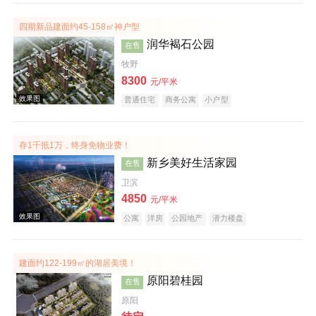
四期新品建面约45-158㎡神户型
效果图
润华褐石公园
在售
牧野
8300
元/平米
普通住宅
商务公寓
小户型
存1千抵1万，终身免物业费！
新乡美好生活家园
在售
效果图
卫滨
4850
元/平米
公寓
洋房
公园地产
潜力楼盘
宜居生态地产
养老地产
建面约122-199㎡的湖居美境！
原阳碧桂园
在售
原阳
效果图