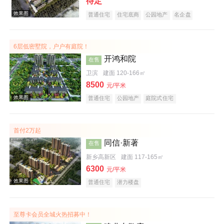
待定
普通住宅
住宅底商
公园地产
名企盘
6层低密墅院，户户有庭院！
开鸿和院
在售
卫滨
建面 120-166㎡
8500
元/平米
普通住宅
公园地产
庭院式住宅
效果图
首付2万起
同信·新著
在售
新乡高新区
建面 117-165㎡
6300
元/平米
普通住宅
潜力楼盘
效果图
至尊卡会员全城火热招募中！