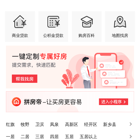
商业贷款
公积金贷款
购房百科
地图找房
红旗
牧野
卫滨
凤泉
高新区
经开区
新乡县
辉县
卫辉
长垣
一居
二居
三居
四居
五居
五居以上