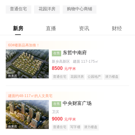
普通住宅
花园洋房
购物中心商铺
新房
直播
资讯
财经
60#楼新品再加推！
东哲中南府
在售
新乡高新区
建面 117-175㎡
8500
元/平米
普通住宅
花园洋房
公园地产
潜力楼盘
宜居生态地产
教育地产
建面约48-117㎡的人文美宅
中央财富广场
在售
卫滨
9000
元/平米
普通住宅
写字楼
潜力楼盘