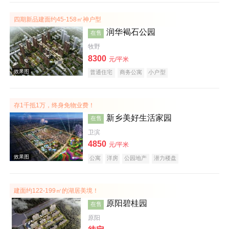
四期新品建面约45-158㎡神户型
效果图
润华褐石公园
在售
牧野
8300
元/平米
普通住宅
商务公寓
小户型
存1千抵1万，终身免物业费！
新乡美好生活家园
在售
效果图
卫滨
4850
元/平米
公寓
洋房
公园地产
潜力楼盘
宜居生态地产
养老地产
建面约122-199㎡的湖居美境！
原阳碧桂园
在售
原阳
效果图