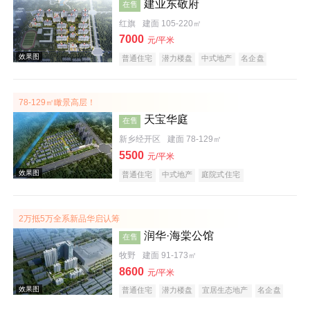
建业东敬府
在售
红旗
建面 105-220㎡
7000
元/平米
普通住宅
潜力楼盘
中式地产
名企盘
78-129㎡瞰景高层！
效果图
天宝华庭
在售
新乡经开区
建面 78-129㎡
5500
元/平米
普通住宅
中式地产
庭院式住宅
2万抵5万全系新品华启认筹
润华·海棠公馆
在售
效果图
牧野
建面 91-173㎡
8600
元/平米
普通住宅
潜力楼盘
宜居生态地产
名企盘