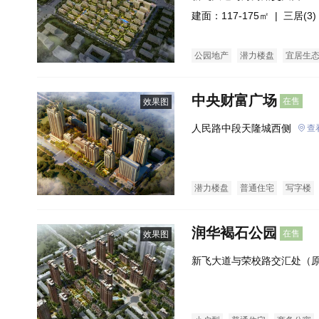
建面：117-175㎡ |
三居(3)
公园地产
潜力楼盘
宜居生
中央财富广场
在售
效果图
人民路中段天隆城西侧
查
潜力楼盘
普通住宅
写字楼
润华褐石公园
在售
效果图
新飞大道与荣校路交汇处（原