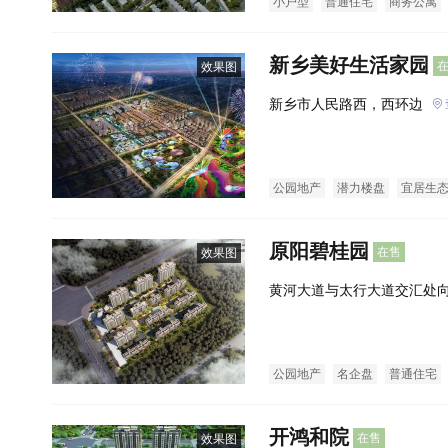
小户型
普通住宅
商务公寓
新乡美好生活家园
效果图
新乡市人民路西，西环边
公园地产
潜力楼盘
宜居生
原阳碧桂园
在售
效果图
黄河大道与太行大道交汇处向
公园地产
名企盘
普通住宅
开鸿和院
在售
效果图