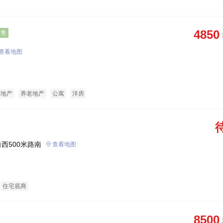
4850
在售
查看地图
态地产
养老地产
公寓
洋房
西500米路南
查看地图
住宅底商
8500