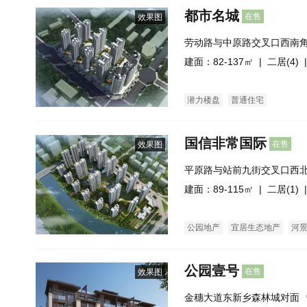
都市名城
在售
效果图
劳动路与中原路交叉口西南
建面：82-137㎡ |
二居(4)
|
潜力楼盘
普通住宅
国信非常国际
在售
效果图
平原路与站前九街交叉口西
建面：89-115㎡ |
二居(1)
|
公园地产
宜居生态地产
河
公园壹号
在售
效果图
金穗大道东新乡森林城对面