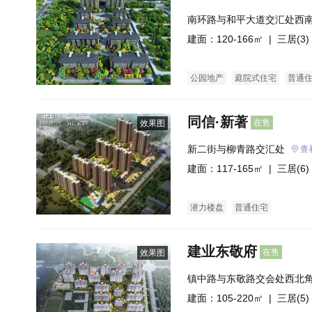
南环路与和平大道交汇处西
建面：120-166㎡ |
三居(3)
公园地产
庭院式住宅
普通
同信·新著
在售
效果图
新二街与柳青路交汇处
查
建面：117-165㎡ |
三居(6)
潜力楼盘
普通住宅
建业东敬府
在售
效果图
镇中路与东敬路交会处西北
建面：105-220㎡ |
三居(5)