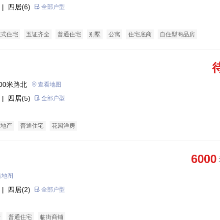
| 四居(6)
全部户型
院式住宅
五证齐全
普通住宅
别墅
公寓
住宅底商
自住型商品房
00米路北
查看地图
| 四居(5)
全部户型
态地产
普通住宅
花园洋房
6000
看地图
| 四居(2)
全部户型
产
普通住宅
临街商铺