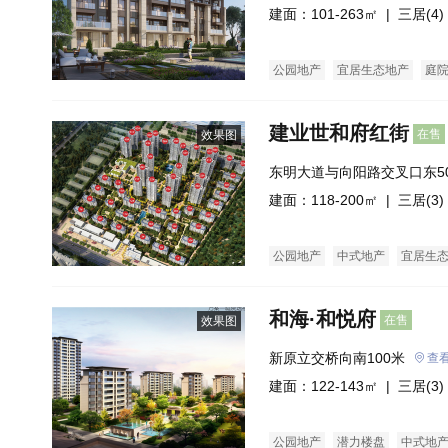
建面：101-263㎡ |
三居(4)
公园地产
宜居生态地产
庭
建业世和府红街
在售
效果图
东明大道与向阳路交叉口东5
建面：118-200㎡ |
三居(3)
公园地产
中式地产
宜居生
和海·和悦府
在售
效果图
新原立交桥向南100米
查
建面：122-143㎡ |
三居(3)
公园地产
潜力楼盘
中式地