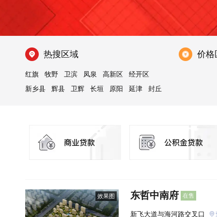
热搜区域
价格
红旗
牧野
卫滨
凤泉
高新区
经开区
新乡县
辉县
卫辉
长垣
原阳
延津
封丘
获嘉
东哲中南府
在售
效果图
新飞大道与海河路交叉口