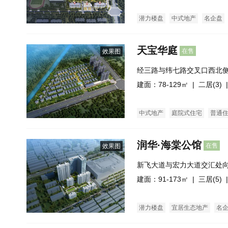
潜力楼盘
中式地产
名企盘
天宝华庭
在售
效果图
经三路与纬七路交叉口西北
建面：78-129㎡ |
二居(3)
|
中式地产
庭院式住宅
普通
润华·海棠公馆
在售
效果图
新飞大道与宏力大道交汇处向
西邻）
建面：91-173㎡ |
三居(5)
|
潜力楼盘
宜居生态地产
名