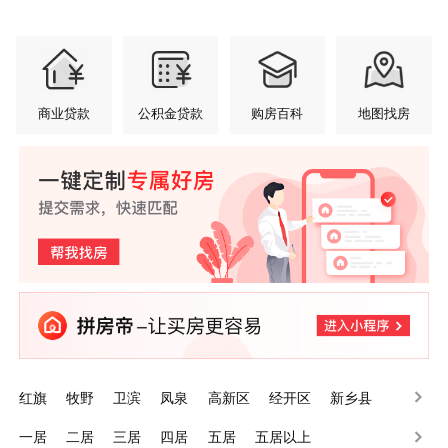
商业贷款
公积金贷款
购房百科
地图找房
红旗
牧野
卫滨
凤泉
高新区
经开区
新乡县
辉县
卫辉
长垣
一居
二居
三居
四居
五居
五居以上