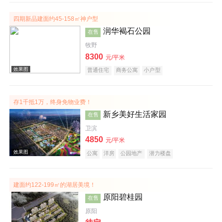
四期新品建面约45-158㎡神户型
效果图
润华褐石公园
在售
牧野
8300
元/平米
普通住宅
商务公寓
小户型
存1千抵1万，终身免物业费！
新乡美好生活家园
在售
效果图
卫滨
4850
元/平米
公寓
洋房
公园地产
潜力楼盘
宜居生态地产
养老地产
建面约122-199㎡的湖居美境！
原阳碧桂园
在售
原阳
效果图