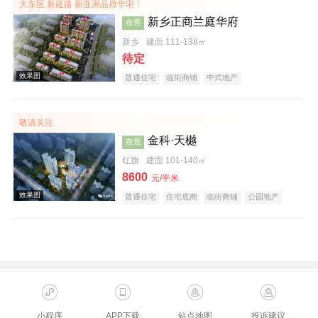
大东区 新延路 新亚洲品质华宅！
新乡正商兰庭华府
在售
新乡
建面 111-138㎡
待定
普通住宅
临街商铺
中式地产
敬请关注
效果图
金科·天樾
在售
红旗
建面 101-140㎡
8600
元/平米
普通住宅
住宅底商
临街商铺
公园地产
创意地产
科技住宅
教育地产
名企盘
效果图
小程序
APP下载
站点地图
投诉建议