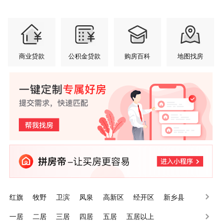
商业贷款
公积金贷款
购房百科
地图找房
红旗
牧野
卫滨
凤泉
高新区
经开区
新乡县
辉县
卫辉
长垣
一居
二居
三居
四居
五居
五居以上