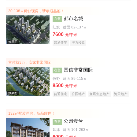
30-138㎡稀缺现房，请恭迎品鉴！
都市名城
在售
红旗
建面 82-137㎡
效果图
7600
元/平米
普通住宅
潜力楼盘
首付就3万，安家非常国际
国信非常国际
在售
牧野
建面 89-115㎡
8500
元/平米
普通住宅
公园地产
宜居生态地产
河景地产
效果图
132㎡墅质洋房，新品耀世！
公园壹号
在售
延津
建面 101-263㎡
6000