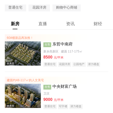
普通住宅
花园洋房
购物中心商铺
新房
直播
资讯
财经
60#楼新品再加推！
东哲中南府
在售
新乡高新区
建面 117-175㎡
8500
元/平米
普通住宅
花园洋房
公园地产
潜力楼盘
宜居生态地产
教育地产
建面约48-117㎡的人文美宅
中央财富广场
在售
卫滨
9000
元/平米
普通住宅
写字楼
潜力楼盘