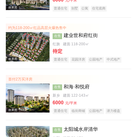
元/平米
普通住宅
别墅
公寓
住宅底商
自住型商品房
公园地产
宜居生态地产
庭院式住宅
五证齐全
效果图
约为118-200㎡红品高层火爆热售中
建业世和府红街
在售
红旗
建面 118-200㎡
待定
普通住宅
花园洋房
公园地产
中式地产
宜居生态地产
首付2万买洋房
效果图
和海·和悦府
在售
新乡
建面 122-143㎡
6000
元/平米
普通住宅
临街商铺
公园地产
潜力楼盘
中式地产
太阳城水岸清华
在售