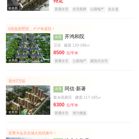
待定
普通住宅
住宅底商
公园地产
名企盘
6层低密墅院，户户有庭院！
开鸿和院
在售
卫滨
建面 120-166㎡
8500
元/平米
普通住宅
公园地产
庭院式住宅
效果图
首付2万起
同信·新著
在售
新乡高新区
建面 117-165㎡
6300
元/平米
普通住宅
潜力楼盘
效果图
至尊卡会员全城火热招募中！