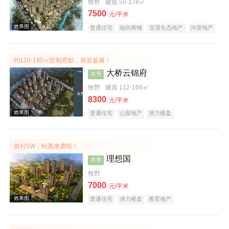
牧野
建面 50-178㎡
效果图
7500
元/平米
普通住宅
临街商铺
宜居生态地产
河景地产
复合地产
小户型
大平层
约110-180㎡匠制府邸，恭迎鉴藏！
大桥云锦府
在售
牧野
建面 112-166㎡
8300
元/平米
普通住宅
公园地产
潜力楼盘
效果图
首付5W，钜惠来袭啦！
理想国
在售
牧野
7000
元/平米
普通住宅
潜力楼盘
教育地产
效果图