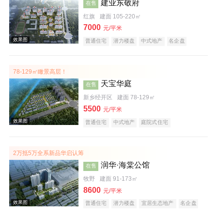
建业东敬府
在售
红旗
建面 105-220㎡
7000
元/平米
普通住宅
潜力楼盘
中式地产
名企盘
78-129㎡瞰景高层！
效果图
天宝华庭
在售
新乡经开区
建面 78-129㎡
5500
元/平米
普通住宅
中式地产
庭院式住宅
2万抵5万全系新品华启认筹
润华·海棠公馆
在售
效果图
牧野
建面 91-173㎡
8600
元/平米
普通住宅
潜力楼盘
宜居生态地产
名企盘