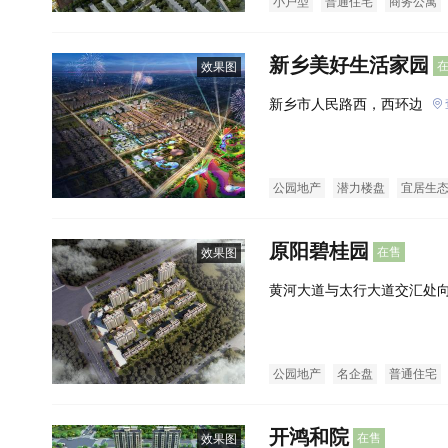
小户型
普通住宅
商务公寓
新乡美好生活家园
效果图
新乡市人民路西，西环边
公园地产
潜力楼盘
宜居生
原阳碧桂园
在售
效果图
黄河大道与太行大道交汇处向
公园地产
名企盘
普通住宅
开鸿和院
在售
效果图