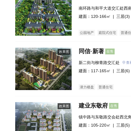
南环路与和平大道交汇处西
建面：120-166㎡ |
三居(3)
公园地产
庭院式住宅
普通
同信·新著
在售
效果图
新二街与柳青路交汇处
查
建面：117-165㎡ |
三居(6)
潜力楼盘
普通住宅
建业东敬府
在售
效果图
镇中路与东敬路交会处西北
建面：105-220㎡ |
三居(5)