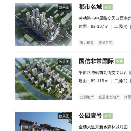
都市名城
在售
效果图
劳动路与中原路交叉口西南
建面：82-137㎡ |
二居(4)
|
潜力楼盘
普通住宅
国信非常国际
在售
效果图
平原路与站前九街交叉口西
建面：89-115㎡ |
二居(1)
|
公园地产
宜居生态地产
河
公园壹号
在售
效果图
金穗大道东新乡森林城对面