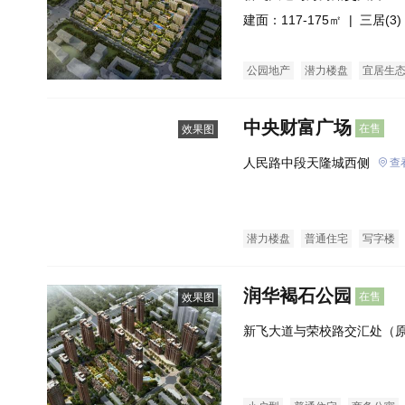
建面：117-175㎡ |
三居(3)
公园地产
潜力楼盘
宜居生
中央财富广场
在售
效果图
人民路中段天隆城西侧
查
潜力楼盘
普通住宅
写字楼
润华褐石公园
在售
效果图
新飞大道与荣校路交汇处（原