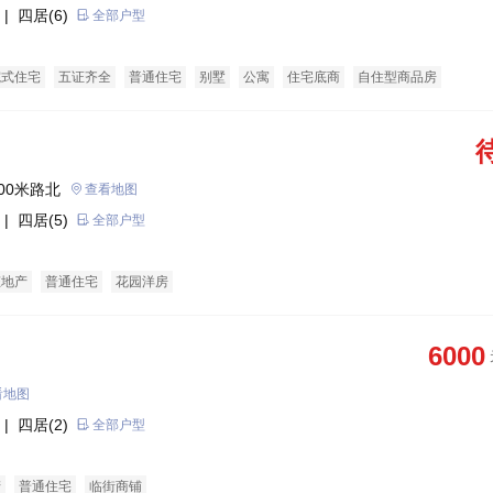
| 四居(6)
全部户型
院式住宅
五证齐全
普通住宅
别墅
公寓
住宅底商
自住型商品房
00米路北
查看地图
| 四居(5)
全部户型
态地产
普通住宅
花园洋房
6000
看地图
| 四居(2)
全部户型
产
普通住宅
临街商铺