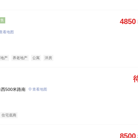
4850
在售
查看地图
态地产
养老地产
公寓
洋房
西500米路南
查看地图
住宅底商
8500