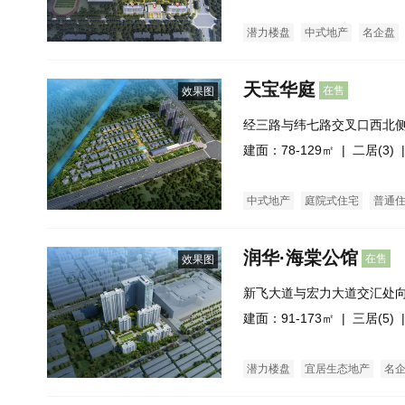
潜力楼盘
中式地产
名企盘
天宝华庭
在售
效果图
经三路与纬七路交叉口西北
建面：78-129㎡ |
二居(3)
|
中式地产
庭院式住宅
普通
润华·海棠公馆
在售
效果图
新飞大道与宏力大道交汇处向
西邻）
建面：91-173㎡ |
三居(5)
|
潜力楼盘
宜居生态地产
名