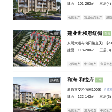
建面：101-263㎡ |
三居(4)
公园地产
宜居生态地产
庭
建业世和府红街
在售
效果图
东明大道与向阳路交叉口东5
建面：118-200㎡ |
三居(3)
公园地产
中式地产
宜居生
和海·和悦府
在售
效果图
新原立交桥向南100米
查
建面：122-143㎡ |
三居(3)
公园地产
潜力楼盘
中式地