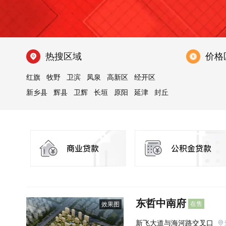
热搜区域
价格
红旗
牧野
卫滨
凤泉
高新区
经开区
新乡县
辉县
卫辉
长垣
原阳
延津
封丘
获嘉
东哲中南府
在售
效果图
新飞大道与海河路交叉口