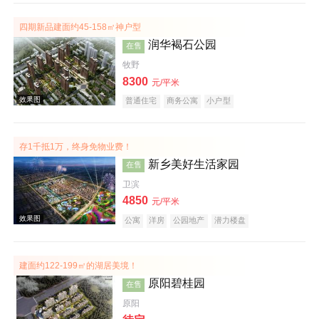
四期新品建面约45-158㎡神户型
效果图
润华褐石公园
在售
牧野
8300
元/平米
普通住宅
商务公寓
小户型
存1千抵1万，终身免物业费！
新乡美好生活家园
在售
效果图
卫滨
4850
元/平米
公寓
洋房
公园地产
潜力楼盘
宜居生态地产
养老地产
建面约122-199㎡的湖居美境！
原阳碧桂园
在售
原阳
效果图