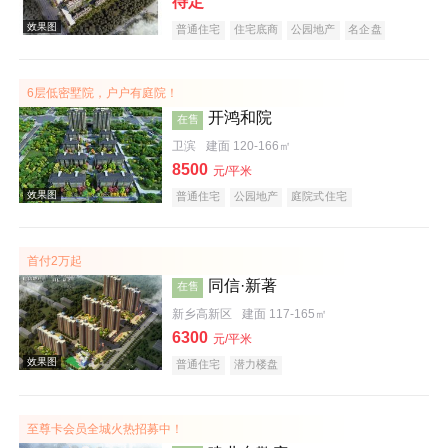
待定
普通住宅
住宅底商
公园地产
名企盘
6层低密墅院，户户有庭院！
开鸿和院
在售
卫滨
建面 120-166㎡
8500
元/平米
普通住宅
公园地产
庭院式住宅
效果图
首付2万起
同信·新著
在售
新乡高新区
建面 117-165㎡
6300
元/平米
普通住宅
潜力楼盘
效果图
至尊卡会员全城火热招募中！