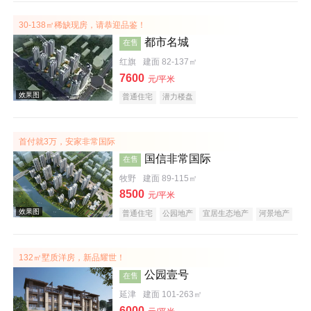
30-138㎡稀缺现房，请恭迎品鉴！
都市名城
在售
红旗
建面 82-137㎡
效果图
7600
元/平米
普通住宅
潜力楼盘
首付就3万，安家非常国际
国信非常国际
在售
牧野
建面 89-115㎡
8500
元/平米
普通住宅
公园地产
宜居生态地产
河景地产
效果图
132㎡墅质洋房，新品耀世！
公园壹号
在售
延津
建面 101-263㎡
6000