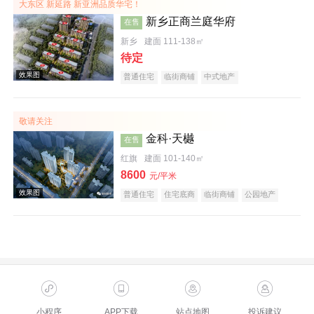
大东区 新延路 新亚洲品质华宅！
新乡正商兰庭华府
在售
新乡
建面 111-138㎡
待定
普通住宅
临街商铺
中式地产
敬请关注
效果图
金科·天樾
在售
红旗
建面 101-140㎡
8600
元/平米
普通住宅
住宅底商
临街商铺
公园地产
创意地产
科技住宅
教育地产
名企盘
效果图
小程序
APP下载
站点地图
投诉建议