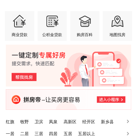
商业贷款
公积金贷款
购房百科
地图找房
红旗
牧野
卫滨
凤泉
高新区
经开区
新乡县
辉县
卫辉
长垣
一居
二居
三居
四居
五居
五居以上