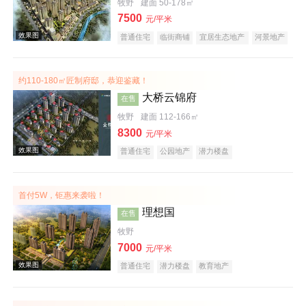
牧野
建面 50-178㎡
效果图
7500
元/平米
普通住宅
临街商铺
宜居生态地产
河景地产
复合地产
小户型
大平层
约110-180㎡匠制府邸，恭迎鉴藏！
大桥云锦府
在售
牧野
建面 112-166㎡
8300
元/平米
普通住宅
公园地产
潜力楼盘
效果图
首付5W，钜惠来袭啦！
理想国
在售
牧野
7000
元/平米
普通住宅
潜力楼盘
教育地产
效果图