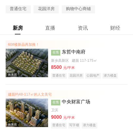
普通住宅
花园洋房
购物中心商铺
新房
直播
资讯
财经
60#楼新品再加推！
东哲中南府
在售
新乡高新区
建面 117-175㎡
8500
元/平米
普通住宅
花园洋房
公园地产
潜力楼盘
宜居生态地产
教育地产
建面约48-117㎡的人文美宅
中央财富广场
在售
卫滨
9000
元/平米
普通住宅
写字楼
潜力楼盘