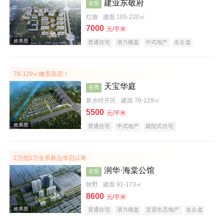
建业东敬府
在售
红旗
建面 105-220㎡
7000
元/平米
普通住宅
潜力楼盘
中式地产
名企盘
78-129㎡瞰景高层！
效果图
天宝华庭
在售
新乡经开区
建面 78-129㎡
5500
元/平米
普通住宅
中式地产
庭院式住宅
2万抵5万全系新品华启认筹
润华·海棠公馆
在售
效果图
牧野
建面 91-173㎡
8600
元/平米
普通住宅
潜力楼盘
宜居生态地产
名企盘