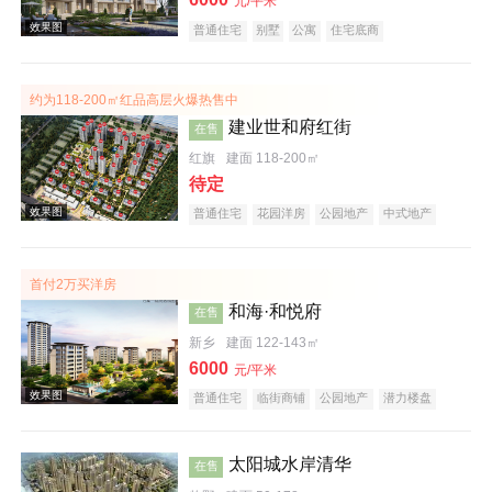
元/平米
普通住宅
别墅
公寓
住宅底商
自住型商品房
公园地产
宜居生态地产
庭院式住宅
五证齐全
效果图
约为118-200㎡红品高层火爆热售中
建业世和府红街
在售
红旗
建面 118-200㎡
待定
普通住宅
花园洋房
公园地产
中式地产
宜居生态地产
首付2万买洋房
效果图
和海·和悦府
在售
新乡
建面 122-143㎡
6000
元/平米
普通住宅
临街商铺
公园地产
潜力楼盘
中式地产
太阳城水岸清华
在售