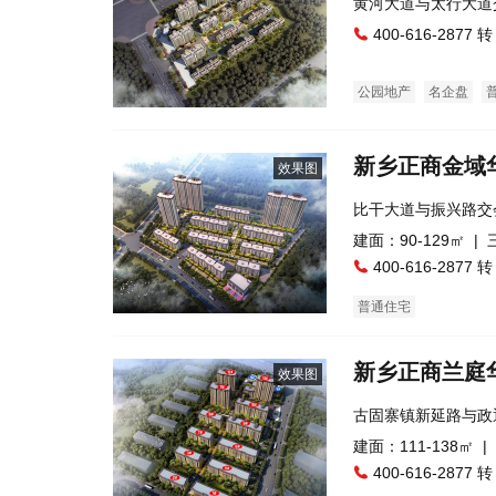
黄河大道与太行大道
400-616-2877 转
公园地产
名企盘
新乡正商金域
效果图
比干大道与振兴路交
建面：90-129㎡ |
400-616-2877 转
普通住宅
新乡正商兰庭
效果图
古固寨镇新延路与政
建面：111-138㎡ |
400-616-2877 转