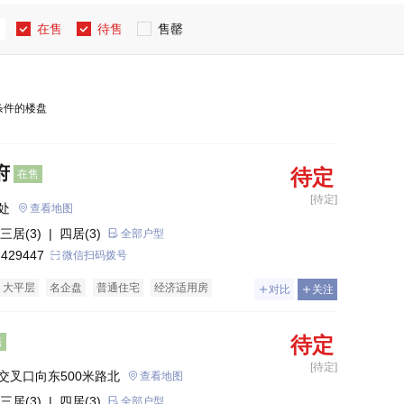
在售
待售
售罄
条件的楼盘
府
待定
在售
[待定]
处
查看地图
三居(3)
| 四居(3)
全部户型
 429447
微信扫码拨号
大平层
名企盘
普通住宅
经济适用房
对比
关注
待定
售
[待定]
交叉口向东500米路北
查看地图
三居(3)
| 四居(3)
全部户型