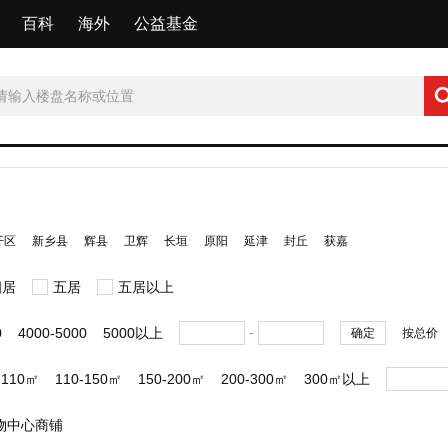
百科
海外
公益基金
开区
新乡县
辉县
卫辉
长垣
原阳
延津
封丘
获嘉
四居
五居
五居以上
-
0
4000-5000
5000以上
确定
按总价
-110㎡
110-150㎡
150-200㎡
200-300㎡
300㎡以上
物中心商铺