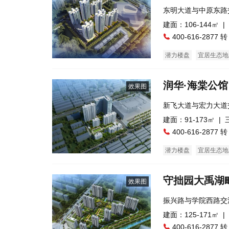
东明大道与中原东路
口）
建面：106-144㎡ |
400-616-2877 转
潜力楼盘
宜居生态地
润华·海棠公馆
效果图
新飞大道与宏力大道
西邻）
建面：91-173㎡ |
400-616-2877 转
潜力楼盘
宜居生态地
守拙园大禹湖
效果图
振兴路与学院西路交
建面：125-171㎡ |
400-616-2877 转