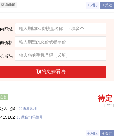
临街商铺
对比
关注
向区域
向价格
机号码
预约免费看房
待定
在售
[待定]
处西北角
查看地图
 419102
微信扫码拨号
对比
关注