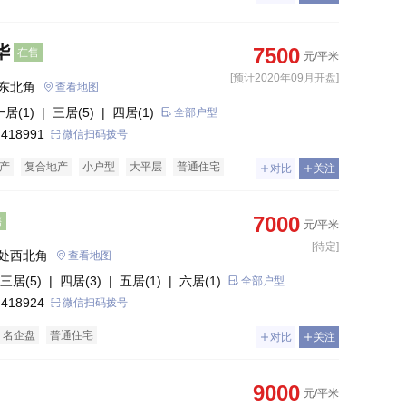
华
7500
在售
元/平米
[预计2020年09月开盘]
东北角
查看地图
一居(1)
| 三居(5)
| 四居(1)
全部户型
 418991
微信扫码拨号
产
复合地产
小户型
大平层
普通住宅
对比
关注
7000
售
元/平米
[待定]
处西北角
查看地图
三居(5)
| 四居(3)
| 五居(1)
| 六居(1)
全部户型
 418924
微信扫码拨号
名企盘
普通住宅
对比
关注
9000
元/平米