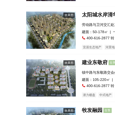
太阳城水岸清
效果图
劳动路与卫河交汇处
建面：50-178㎡ |
400-616-2877 转
宜居生态地产
河景地
临街商铺
建业东敬府
在
效果图
镇中路与东敬路交会
建面：105-220㎡ |
400-616-2877 转
潜力楼盘
中式地产
牧发融园
在售
效果图