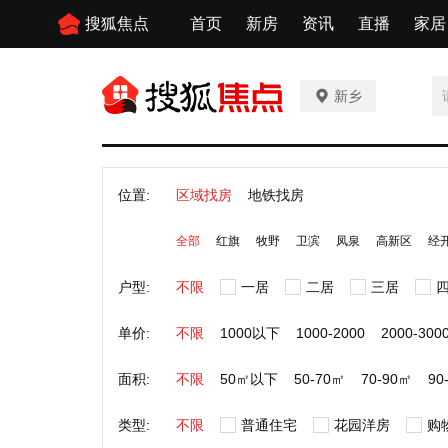
搜狐焦点
首页
新房
资讯
直播
家居
新乡
位置:
区域找房
地铁找房
全部
红旗
牧野
卫滨
凤泉
高新区
经
户型:
不限
一居
二居
三居
单价:
不限
1000以下
1000-2000
2000-300
面积:
不限
50㎡以下
50-70㎡
70-90㎡
90
类型:
不限
普通住宅
花园洋房
购