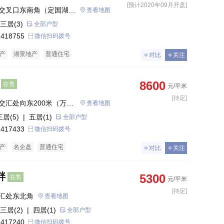
[预计2020年09月开盘]
交叉口东南角（定国湖西
查看地图
三居(3)
全部户型
 418755
微信扫码拨号
产
湖景地产
普通住宅
对比
关注
8600
在售
元/平米
[待定]
交汇处向东200米（万达
查看地图
三居(5)
| 五居(1)
全部户型
 417433
微信扫码拨号
产
名企盘
普通住宅
对比
关注
畔
5300
在售
元/平米
[待定]
汇处东北角
查看地图
三居(2)
| 四居(1)
全部户型
 417240
微信扫码拨号