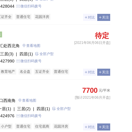
 428044
微信扫码拨号
五证齐全
普通住宅
花园洋房
对比
关注
待定
售
[2021年06月06日开盘]
汇处西北角
查看地图
三居(3)
| 四居(1)
全部户型
 427990
微信扫码拨号
教育地产
名企盘
五证齐全
普通住宅
对比
关注
房
7700
元/平米
[预计2021年06月开盘]
口西南角
查看地图
一居(1)
| 三居(2)
| 四居(1)
全部户型
 424976
微信扫码拨号
小户型
普通住宅
住宅底商
花园洋房
对比
关注