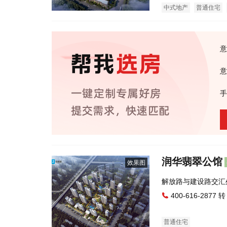
中式地产
普通住宅
意
意
手
润华翡翠公馆
效果图
解放路与建设路交汇
400-616-2877 转
普通住宅