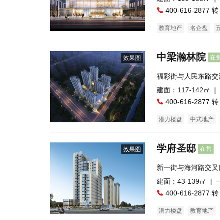
400-616-2877 转
教育地产
名企盘
中梁瀚林院
在
效果图
福彩街与人民东路交
建面：117-142㎡ |
400-616-2877 转
潜力楼盘
中式地产
住宅底商
自住型商品
学府圣邸
在售
效果图
新一街与海河路交叉
建面：43-139㎡ |
400-616-2877 转
潜力楼盘
教育地产