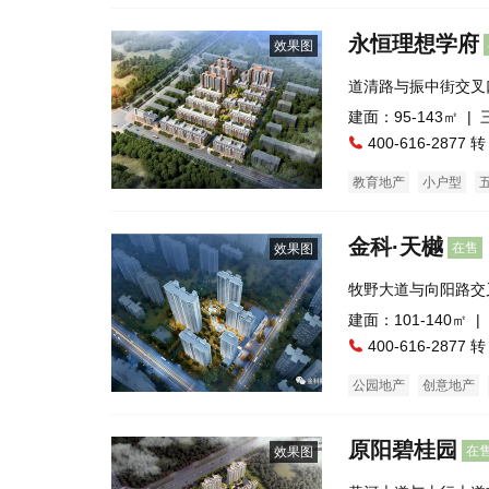
公寓
永恒理想学府
效果图
道清路与振中街交叉
建面：95-143㎡ |
400-616-2877 转
教育地产
小户型
金科·天樾
在售
效果图
牧野大道与向阳路交
建面：101-140㎡ |
400-616-2877 转
公园地产
创意地产
住宅底商
临街商铺
原阳碧桂园
在
效果图