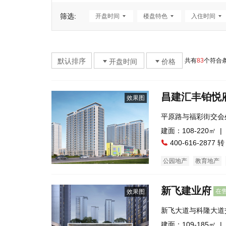
筛选:
开盘时间
楼盘特色
入住时间
默认排序
共有
83
个符合
开盘时间
价格
昌建汇丰铂悦
效果图
平原路与福彩街交会
建面：108-220㎡ |
400-616-2877 转
公园地产
教育地产
新飞建业府
在
效果图
新飞大道与科隆大道
建面：109-185㎡ |