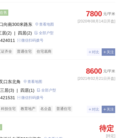
7800
在售
元/平米
[2020年08月14日开盘]
口向南300米路东
查看地图
三居(2)
| 四居(2)
全部户型
 424011
微信扫码拨号
五证齐全
普通住宅
住宅底商
对比
关注
8600
元/平米
[2021年02月21日开盘]
叉口东北角
查看地图
三居(3)
| 四居(1)
全部户型
 421531
微信扫码拨号
科技住宅
教育地产
名企盘
普通住宅
对比
关注
待定
售
[待定]