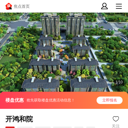
焦点首页
1/10
楼盘优惠
抢先获取楼盘优惠活动信息！
立即报名
开鸿和院
关注