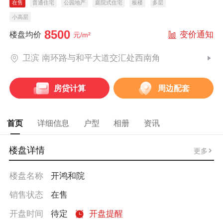
在售
普通住宅
公园地产
庭院式住宅
板楼
多层
小高层
8500
变价通知
楼盘均价
元/m²
卫滨 南环路与和平大道交汇处西南角
房贷计算
周边配套
首页
详细信息
户型
相册
资讯
楼盘详情
更多
楼盘名称
开鸿和院
销售状态
在售
开盘时间
待定
开盘提醒