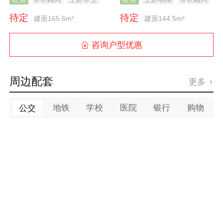
飘窗
双阳台
主卧带卫
飘窗
待定
待定
建面165.6m²
建面144.5m²
咨询户型优惠

周边配套
更多

地铁
学校
医院
银行
购物
公交