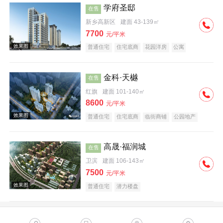
学府圣邸
在售
新乡高新区
建面 43-139㎡
7700
元/平米
普通住宅
住宅底商
花园洋房
公寓
潜力楼盘
教育地产
小户型
金科·天樾
在售
红旗
建面 101-140㎡
8600
元/平米
普通住宅
住宅底商
临街商铺
公园地产
创意地产
科技住宅
教育地产
名企盘
高晟·福润城
在售
卫滨
建面 106-143㎡
7500
元/平米
普通住宅
潜力楼盘