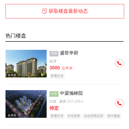
获取楼盘最新动态
热门楼盘
盛世华府
售罄
延津
3000
元/平米
普通住宅
中梁瀚林院
在售
红旗
建面 117-142㎡
待定
普通住宅
住宅底商
自住型商品房
潜力楼盘
中式地产
教育地产
名企盘
五证齐全