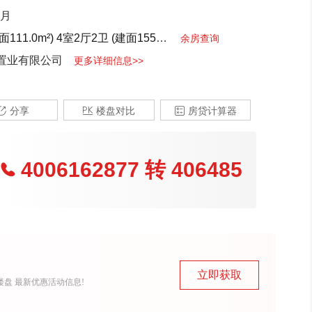
0月
111.0m²)
4室2厅2卫 (建面155.0m²)
3室2厅2卫 (建面121.0m²)
余房查询
置业有限公司
更多详细信息>>

分享

楼盘对比

房贷计算器
4006162877
转
406485

立即获取
盘 最新优惠活动信息!