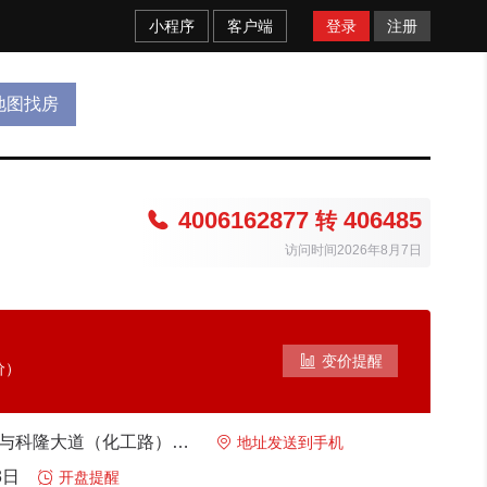
小程序
客户端
登录
注册
地图找房
4006162877
406485

转
访问时间2026年8月7日

变价提醒
价）
红旗 新中大道与科隆大道（化工路）交会处向西200米路南

地址发送到手机
3日

开盘提醒