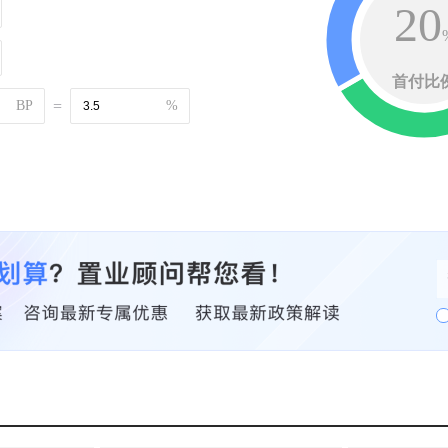
20
首付比
BP
=
%