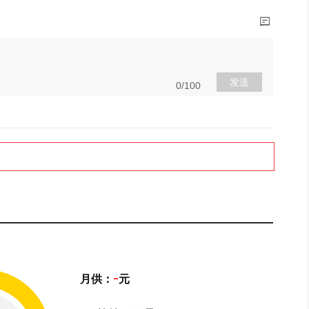
发送
0/100
-
月供：
元