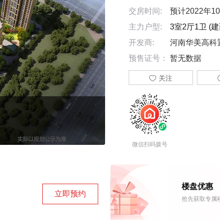
交房时间:
预计2022年1
主力户型:
3室2厅1卫 (建面
开发商:
河南华美高科
预售证号：
暂无数据

关注
微信扫码拨号
楼盘优惠
立即预约
抢先获取专属楼