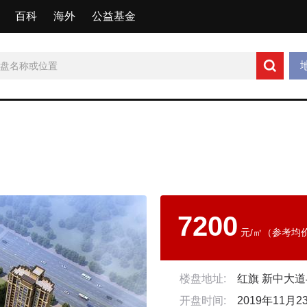
百科
海外
公益基金
7200
元/㎡（参考均
楼盘地址:
开盘时间:
2019年11月2