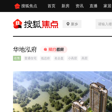
搜狐焦点
首页
新房
资讯
直播
家居
新乡
华地泓府
在售
普通住宅
低总价
名企盘
小高层
高层