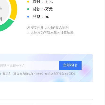
首付：
-
万元
%
贷款：
-
万元
利息：
-
元
例
您需要开具-元/月的收入证明
1. 此结果为等额本息的计算结果;
立即报名
我同意《
搜狐焦点隐私保护政策
》
稍后会有置业顾问联系您