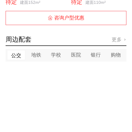
待定
待定
建面152m²
建面110m²
咨询户型优惠

周边配套
更多

地铁
学校
医院
银行
购物
公交