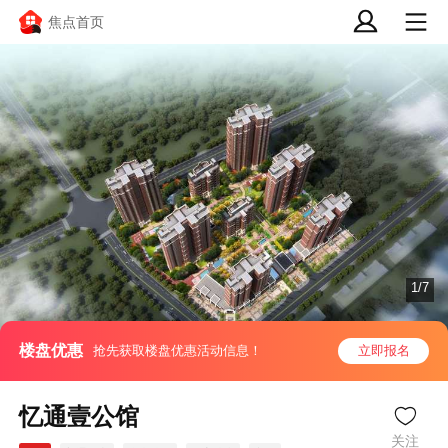
焦点首页
1/7
楼盘优惠
抢先获取楼盘优惠活动信息！
立即报名
忆通壹公馆
关注