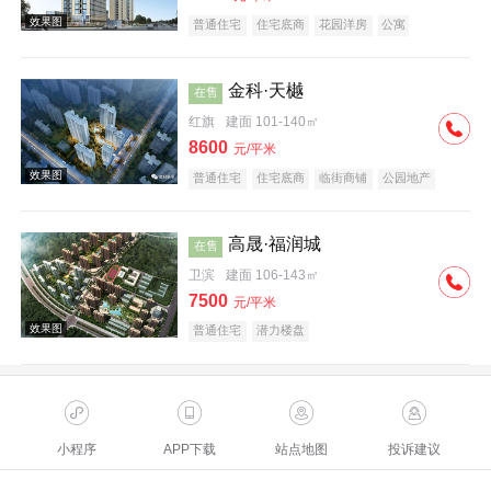
普通住宅
住宅底商
花园洋房
公寓
潜力楼盘
教育地产
小户型
金科·天樾
在售
红旗
建面 101-140㎡
8600
元/平米
普通住宅
住宅底商
临街商铺
公园地产
创意地产
科技住宅
教育地产
名企盘
高晟·福润城
在售
卫滨
建面 106-143㎡
7500
元/平米
普通住宅
潜力楼盘
小程序
APP下载
站点地图
投诉建议