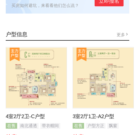
立即报名
买房如何避坑，来看看他们怎么说？
户型信息
更多
4室2厅2卫-C户型
3室2厅1卫-A2户型
在售
南北通透
带衣帽间
在售
户型方正
飘窗
主卧带卫
观景飘窗