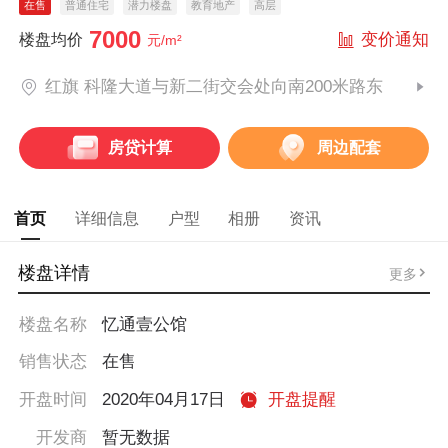
在售
普通住宅
潜力楼盘
教育地产
高层
7000
变价通知
楼盘均价
元/m²
红旗 科隆大道与新二街交会处向南200米路东
房贷计算
周边配套
首页
详细信息
户型
相册
资讯
楼盘详情
更多
楼盘名称
忆通壹公馆
销售状态
在售
开盘时间
2020年04月17日
开盘提醒
开发商
暂无数据