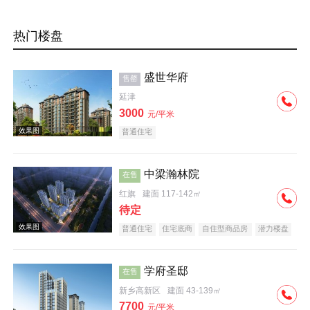
热门楼盘
盛世华府
售罄
延津
3000
元/平米
普通住宅
中梁瀚林院
在售
红旗
建面 117-142㎡
待定
普通住宅
住宅底商
自住型商品房
潜力楼盘
中式地产
教育地产
名企盘
五证齐全
学府圣邸
在售
新乡高新区
建面 43-139㎡
7700
元/平米