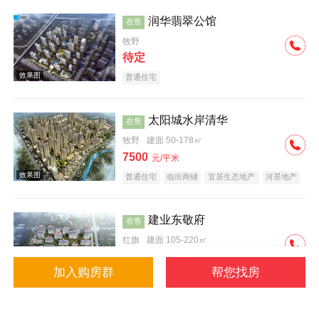
润华翡翠公馆
在售
牧野
待定
普通住宅
效果图
太阳城水岸清华
在售
牧野
建面 50-178㎡
7500
元/平米
普通住宅
临街商铺
宜居生态地产
河景地产
复合地产
小户型
大平层
建业东敬府
在售
红旗
建面 105-220㎡
7000
元/平米
加入购房群
帮您找房
普通住宅
潜力楼盘
中式地产
名企盘