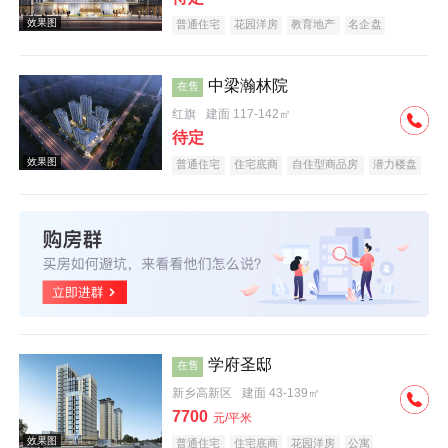
普通住宅
花园洋房
教育地产
名企盘
五证齐全
中梁瀚林院
在售
红旗
建面 117-142㎡
效果图
待定
普通住宅
住宅底商
自住型商品房
潜力楼盘
中式地产
教育地产
名企盘
五证齐全
效果图
学府圣邸
在售
新乡高新区
建面 43-139㎡
7700
元/平米
普通住宅
住宅底商
花园洋房
公寓