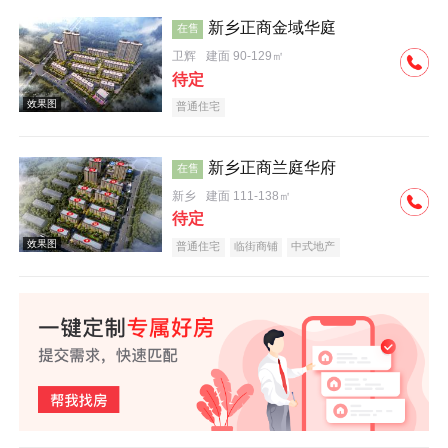
新乡正商金域华庭
在售
卫辉
建面 90-129㎡
效果图
待定
普通住宅
新乡正商兰庭华府
在售
新乡
建面 111-138㎡
待定
效果图
普通住宅
临街商铺
中式地产
效果图