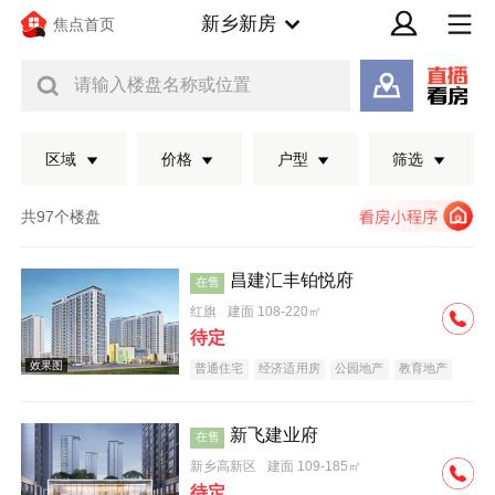
新乡新房
焦点首页
请输入楼盘名称或位置
区域
价格
户型
筛选
共97个楼盘
昌建汇丰铂悦府
在售
红旗
建面 108-220㎡
待定
普通住宅
经济适用房
公园地产
教育地产
大平层
名企盘
新飞建业府
在售
效果图
新乡高新区
建面 109-185㎡
待定