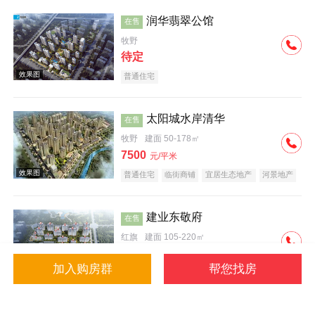
润华翡翠公馆
在售
牧野
待定
普通住宅
效果图
太阳城水岸清华
在售
牧野
建面 50-178㎡
7500
元/平米
普通住宅
临街商铺
宜居生态地产
河景地产
复合地产
小户型
大平层
建业东敬府
在售
红旗
建面 105-220㎡
7000
元/平米
加入购房群
帮您找房
普通住宅
潜力楼盘
中式地产
名企盘