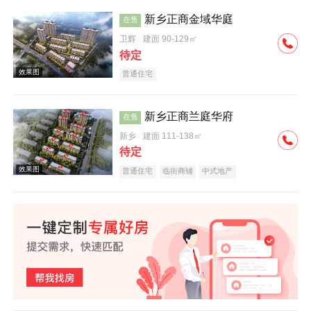
新乡正商金域华庭
在售
卫辉
建面 90-129㎡
效果图
待定
普通住宅
新乡正商兰庭华府
在售
新乡
建面 111-138㎡
待定
效果图
普通住宅
临街商铺
中式地产
效果图