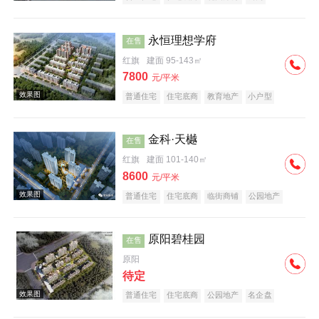
潜力楼盘
教育地产
小户型
永恒理想学府
在售
红旗
建面 95-143㎡
7800
元/平米
普通住宅
住宅底商
教育地产
小户型
五证齐全
效果图
金科·天樾
在售
红旗
建面 101-140㎡
8600
元/平米
普通住宅
住宅底商
临街商铺
公园地产
创意地产
科技住宅
教育地产
名企盘
原阳碧桂园
在售
效果图
原阳
待定
普通住宅
住宅底商
公园地产
名企盘