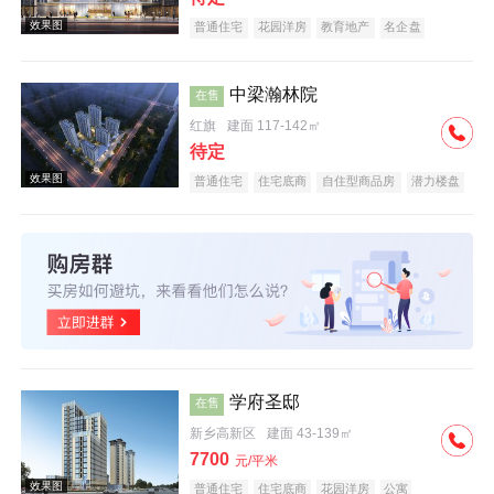
普通住宅
花园洋房
教育地产
名企盘
五证齐全
中梁瀚林院
在售
红旗
建面 117-142㎡
效果图
待定
普通住宅
住宅底商
自住型商品房
潜力楼盘
中式地产
教育地产
名企盘
五证齐全
效果图
学府圣邸
在售
新乡高新区
建面 43-139㎡
7700
元/平米
普通住宅
住宅底商
花园洋房
公寓