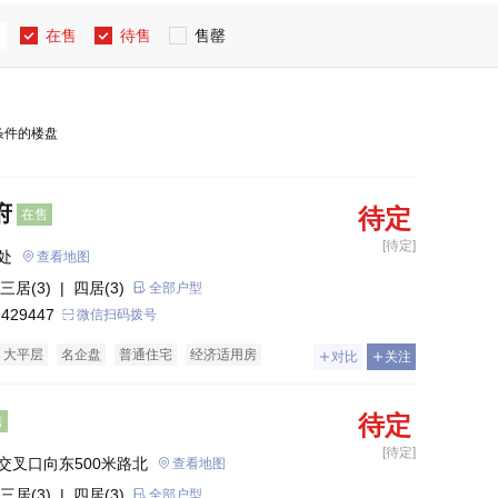
在售
待售
售罄
条件的楼盘
府
待定
在售
[待定]
处
查看地图
三居(3)
| 四居(3)
全部户型
 429447
微信扫码拨号
大平层
名企盘
普通住宅
经济适用房
对比
关注
待定
售
[待定]
交叉口向东500米路北
查看地图
三居(3)
| 四居(3)
全部户型