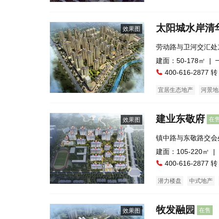
太阳城水岸清
效果图
劳动路与卫河交汇处
建面：50-178㎡ |
400-616-2877 转
宜居生态地产
河景地
临街商铺
建业东敬府
在
效果图
镇中路与东敬路交会
建面：105-220㎡ |
400-616-2877 转
潜力楼盘
中式地产
牧发融园
在售
效果图