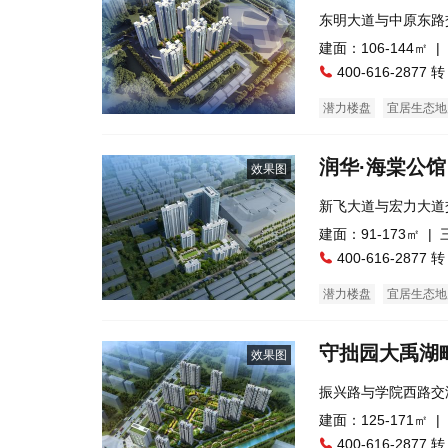
东明大道与中原东路
口）
建面：106-144㎡ |
400-616-2877 转
潜力楼盘
宜居生态地
润华·海棠公馆
效果图
新飞大道与宏力大道
西邻）
建面：91-173㎡ |
400-616-2877 转
潜力楼盘
宜居生态地
守拙园大禹湖
效果图
振兴路与学院西路交
建面：125-171㎡ |
400-616-2877 转