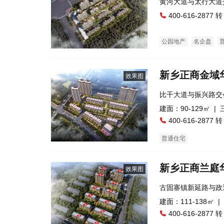
黄河大道与太行大道
400-616-2877 转
公园地产
名企盘
新乡正商金域
效果图
比干大道与振兴路交
建面：90-129㎡ |
400-616-2877 转
普通住宅
新乡正商兰庭
效果图
古固寨镇新延路与政
建面：111-138㎡ |
400-616-2877 转