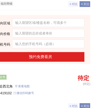
临街商铺
对比
关注
向区域
向价格
机号码
预约免费看房
待定
在售
[待定]
处西北角
查看地图
 419102
微信扫码拨号
对比
关注