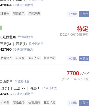
 428044
微信扫码拨号
五证齐全
普通住宅
花园洋房
对比
关注
待定
售
[2021年06月06日开盘]
汇处西北角
查看地图
三居(3)
| 四居(1)
全部户型
 427990
微信扫码拨号
教育地产
名企盘
五证齐全
普通住宅
对比
关注
房
7700
元/平米
[预计2021年06月开盘]
口西南角
查看地图
一居(1)
| 三居(2)
| 四居(1)
全部户型
 424976
微信扫码拨号
小户型
普通住宅
住宅底商
花园洋房
对比
关注