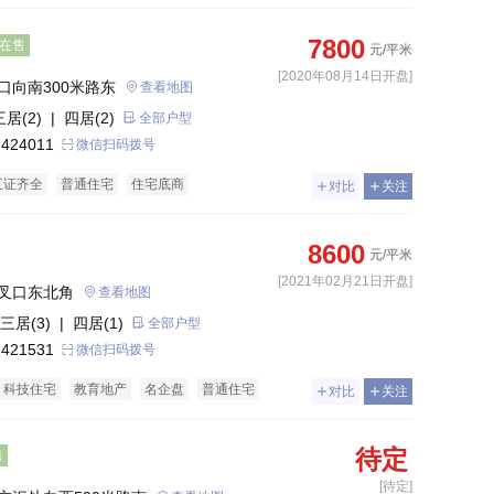
7800
在售
元/平米
[2020年08月14日开盘]
口向南300米路东
查看地图
三居(2)
| 四居(2)
全部户型
 424011
微信扫码拨号
五证齐全
普通住宅
住宅底商
对比
关注
8600
元/平米
[2021年02月21日开盘]
叉口东北角
查看地图
三居(3)
| 四居(1)
全部户型
 421531
微信扫码拨号
科技住宅
教育地产
名企盘
普通住宅
对比
关注
待定
售
[待定]