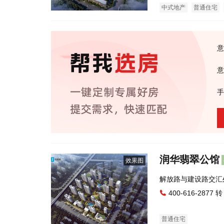
中式地产
普通住宅
意
意
手
润华翡翠公馆
效果图
解放路与建设路交汇
400-616-2877 转
普通住宅