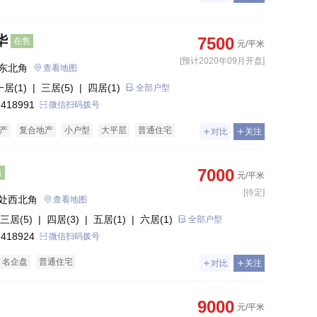
华
7500
在售
元/平米
[预计2020年09月开盘]
东北角
查看地图
一居(1)
| 三居(5)
| 四居(1)
全部户型
 418991
微信扫码拨号
产
复合地产
小户型
大平层
普通住宅
对比
关注
7000
售
元/平米
[待定]
处西北角
查看地图
三居(5)
| 四居(3)
| 五居(1)
| 六居(1)
全部户型
 418924
微信扫码拨号
名企盘
普通住宅
对比
关注
9000
元/平米