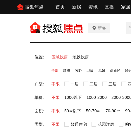
搜狐焦点
首页
新房
资讯
直播
家居
新乡
位置:
区域找房
地铁找房
全部
红旗
牧野
卫滨
凤泉
高新区
经
户型:
不限
一居
二居
三居
单价:
不限
1000以下
1000-2000
2000-300
面积:
不限
50㎡以下
50-70㎡
70-90㎡
90
类型:
不限
普通住宅
花园洋房
购