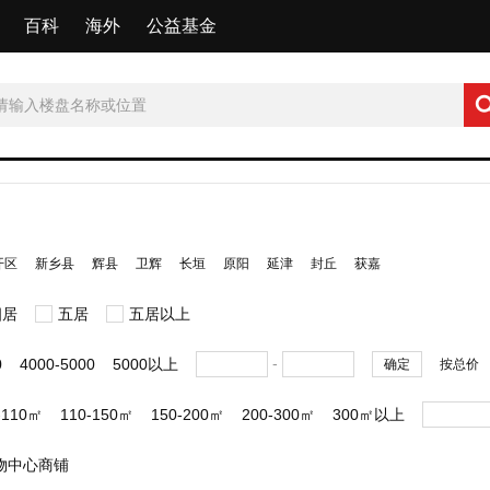
百科
海外
公益基金
开区
新乡县
辉县
卫辉
长垣
原阳
延津
封丘
获嘉
四居
五居
五居以上
-
0
4000-5000
5000以上
确定
按总价
-110㎡
110-150㎡
150-200㎡
200-300㎡
300㎡以上
物中心商铺