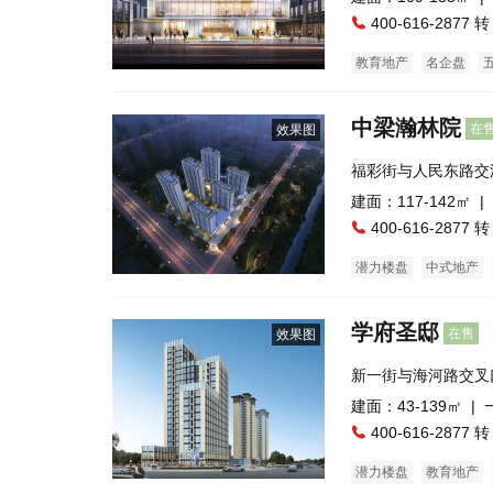
400-616-2877 转
教育地产
名企盘
中梁瀚林院
在
效果图
福彩街与人民东路交
建面：117-142㎡ |
400-616-2877 转
潜力楼盘
中式地产
住宅底商
自住型商品
学府圣邸
在售
效果图
新一街与海河路交叉
建面：43-139㎡ |
400-616-2877 转
潜力楼盘
教育地产