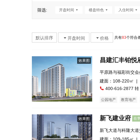
筛选:
开盘时间
楼盘特色
入住时间
默认排序
共有
83
个符合
开盘时间
价格
昌建汇丰铂悦
效果图
平原路与福彩街交会
建面：108-220㎡ |
400-616-2877 转
公园地产
教育地产
新飞建业府
在
效果图
新飞大道与科隆大道
建面：109-185㎡ |