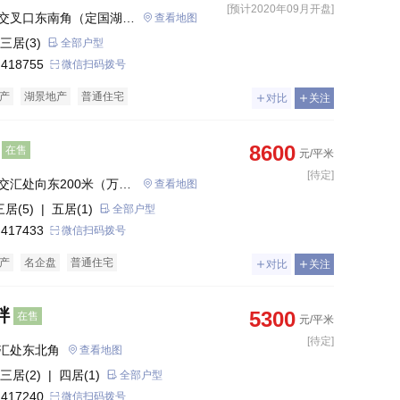
[预计2020年09月开盘]
交叉口东南角（定国湖西
查看地图
三居(3)
全部户型
 418755
微信扫码拨号
产
湖景地产
普通住宅
对比
关注
8600
在售
元/平米
[待定]
交汇处向东200米（万达
查看地图
三居(5)
| 五居(1)
全部户型
 417433
微信扫码拨号
产
名企盘
普通住宅
对比
关注
畔
5300
在售
元/平米
[待定]
汇处东北角
查看地图
三居(2)
| 四居(1)
全部户型
 417240
微信扫码拨号