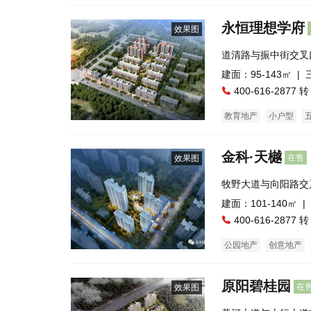
公寓
永恒理想学府
效果图
道清路与振中街交叉
建面：95-143㎡ |
400-616-2877 转
教育地产
小户型
金科·天樾
在售
效果图
牧野大道与向阳路交
建面：101-140㎡ |
400-616-2877 转
公园地产
创意地产
住宅底商
临街商铺
原阳碧桂园
在
效果图