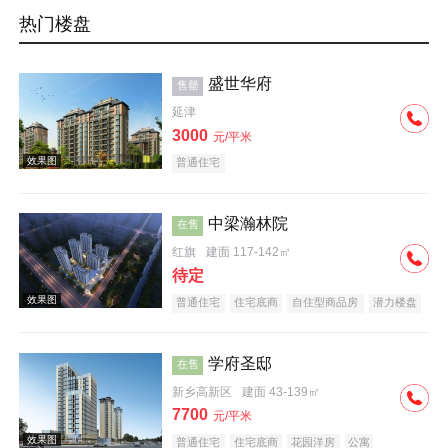
热门楼盘
盛世华府
售罄
延津
3000
元/平米
普通住宅
中梁瀚林院
在售
红旗
建面 117-142㎡
待定
普通住宅
住宅底商
自住型商品房
潜力楼盘
中式地产
教育地产
名企盘
五证齐全
学府圣邸
在售
新乡高新区
建面 43-139㎡
7700
元/平米
普通住宅
住宅底商
花园洋房
公寓