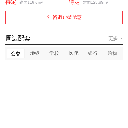
待定
待定
建面118.6m²
建面128.89m²
咨询户型优惠

周边配套
更多

地铁
学校
医院
银行
购物
公交