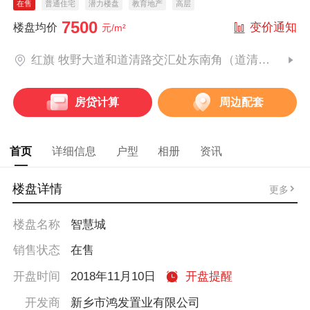
在售
普通住宅
潜力楼盘
教育地产
高层
7500
变价通知
楼盘均价
元/m²
红旗 牧野大道和道清路交汇处东南角（道清路小学东邻）
房贷计算
周边配套
首页
详细信息
户型
相册
资讯
楼盘详情
更多
楼盘名称
智慧城
销售状态
在售
开盘时间
2018年11月10日
开盘提醒
开发商
新乡市鸿发置业有限公司