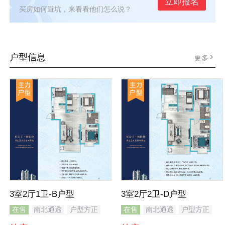
立即报名
买房如何避坑，来看看他们怎么说？
户型信息
更多
3室2厅1卫-B户型
3室2厅2卫-D户型
在售
南北通透
户型方正
在售
南北通透
户型方正
全明格局
飘窗
全明格局
主卧带卫