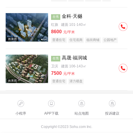
潜力楼盘
教育地产
小户型
金科·天樾
在售
红旗
建面 101-140㎡
8600
元/平米
普通住宅
住宅底商
临街商铺
公园地产
创意地产
科技住宅
教育地产
名企盘
高晟·福润城
在售
卫滨
建面 106-143㎡
7500
元/平米
普通住宅
潜力楼盘
小程序
APP下载
站点地图
投诉建议
Copyright ©2023 Sohu.com Inc.