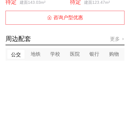
待定
待定
建面143.03m²
建面123.47m²
咨询户型优惠

周边配套
更多

地铁
学校
医院
银行
购物
公交