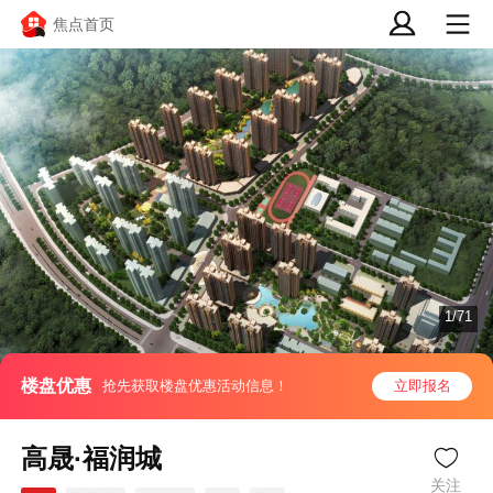
焦点首页
1/71
楼盘优惠
抢先获取楼盘优惠活动信息！
立即报名
高晟·福润城
关注