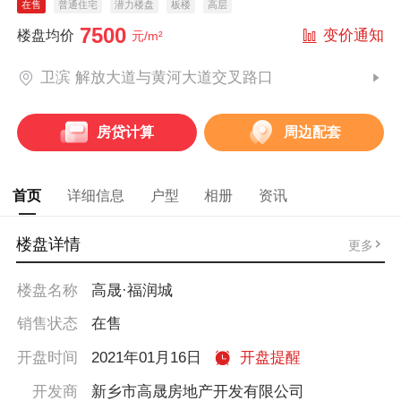
在售
普通住宅
潜力楼盘
板楼
高层
7500
变价通知
楼盘均价
元/m²
卫滨 解放大道与黄河大道交叉路口
房贷计算
周边配套
首页
详细信息
户型
相册
资讯
楼盘详情
更多
楼盘名称
高晟·福润城
销售状态
在售
开盘时间
2021年01月16日
开盘提醒
开发商
新乡市高晟房地产开发有限公司