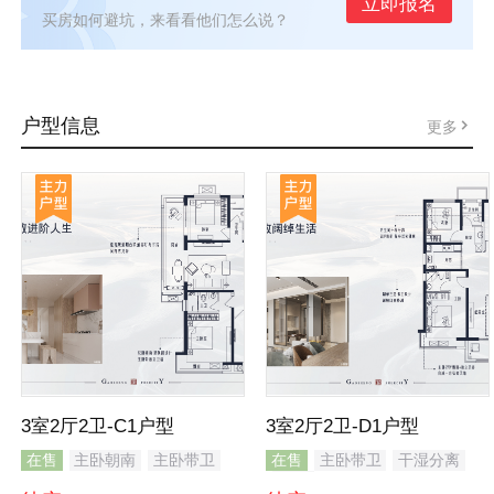
立即报名
买房如何避坑，来看看他们怎么说？
户型信息
更多
3室2厅2卫-C1户型
3室2厅2卫-D1户型
在售
主卧朝南
主卧带卫
在售
主卧带卫
干湿分离
飘窗