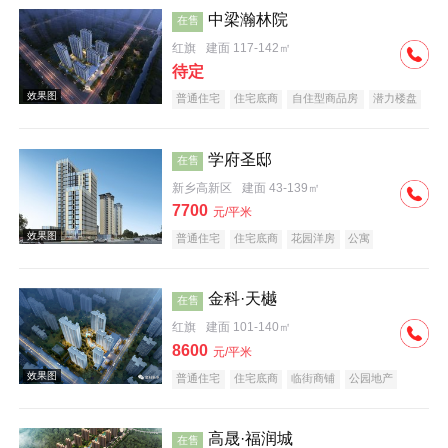
中梁瀚林院
在售
红旗
建面 117-142㎡
待定
普通住宅
住宅底商
自住型商品房
潜力楼盘
中式地产
教育地产
名企盘
五证齐全
学府圣邸
在售
新乡高新区
建面 43-139㎡
7700
元/平米
普通住宅
住宅底商
花园洋房
公寓
潜力楼盘
教育地产
小户型
金科·天樾
在售
红旗
建面 101-140㎡
8600
元/平米
普通住宅
住宅底商
临街商铺
公园地产
创意地产
科技住宅
教育地产
名企盘
高晟·福润城
在售