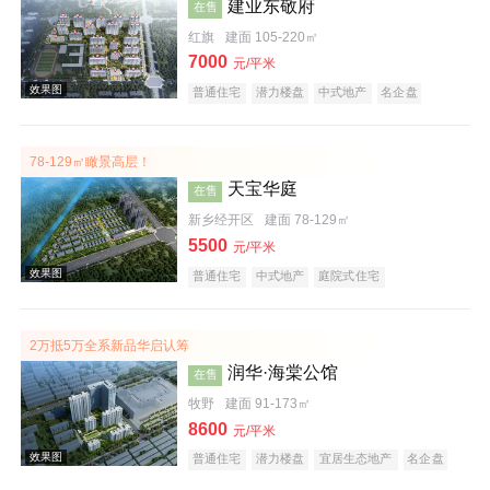
建业东敬府
在售
红旗
建面 105-220㎡
7000
元/平米
普通住宅
潜力楼盘
中式地产
名企盘
78-129㎡瞰景高层！
效果图
天宝华庭
在售
新乡经开区
建面 78-129㎡
5500
元/平米
普通住宅
中式地产
庭院式住宅
2万抵5万全系新品华启认筹
润华·海棠公馆
在售
效果图
牧野
建面 91-173㎡
8600
元/平米
普通住宅
潜力楼盘
宜居生态地产
名企盘