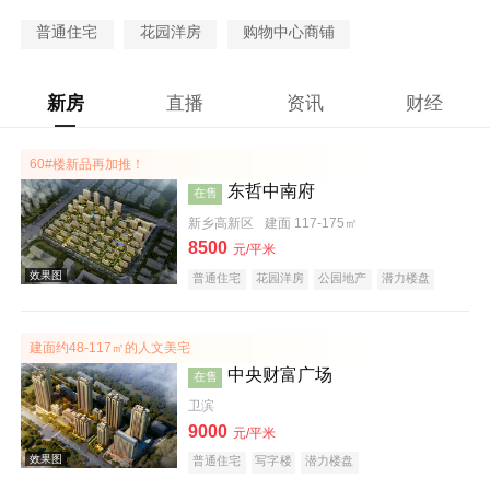
普通住宅
花园洋房
购物中心商铺
新房
直播
资讯
财经
60#楼新品再加推！
东哲中南府
在售
新乡高新区
建面 117-175㎡
8500
元/平米
普通住宅
花园洋房
公园地产
潜力楼盘
宜居生态地产
教育地产
建面约48-117㎡的人文美宅
中央财富广场
在售
卫滨
9000
元/平米
普通住宅
写字楼
潜力楼盘