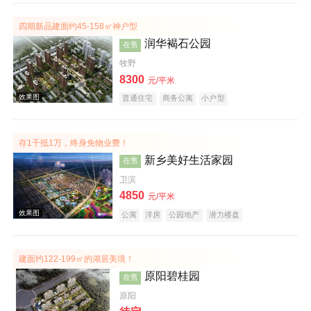
四期新品建面约45-158㎡神户型
效果图
润华褐石公园
在售
牧野
8300
元/平米
普通住宅
商务公寓
小户型
存1千抵1万，终身免物业费！
新乡美好生活家园
在售
效果图
卫滨
4850
元/平米
公寓
洋房
公园地产
潜力楼盘
宜居生态地产
养老地产
建面约122-199㎡的湖居美境！
原阳碧桂园
在售
原阳
效果图