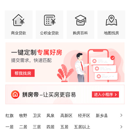
商业贷款
公积金贷款
购房百科
地图找房
红旗
牧野
卫滨
凤泉
高新区
经开区
新乡县
辉县
卫辉
长垣
一居
二居
三居
四居
五居
五居以上