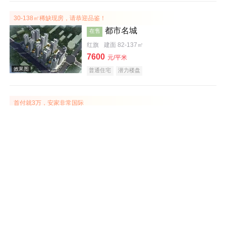
30-138㎡稀缺现房，请恭迎品鉴！
都市名城
在售
红旗
建面 82-137㎡
效果图
7600
元/平米
普通住宅
潜力楼盘
首付就3万，安家非常国际
国信非常国际
在售
牧野
建面 89-115㎡
8500
元/平米
普通住宅
公园地产
宜居生态地产
河景地产
效果图
132㎡墅质洋房，新品耀世！
公园壹号
在售
延津
建面 101-263㎡
6000