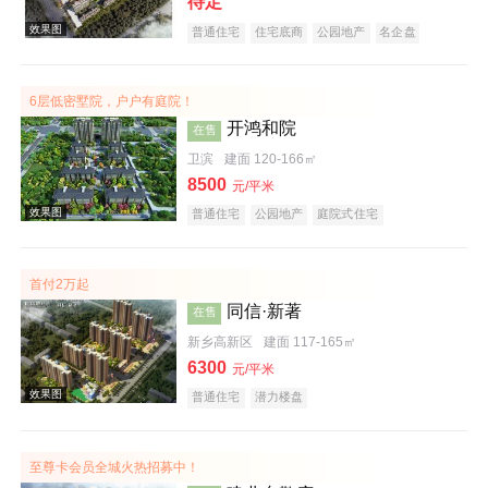
待定
普通住宅
住宅底商
公园地产
名企盘
6层低密墅院，户户有庭院！
开鸿和院
在售
卫滨
建面 120-166㎡
8500
元/平米
普通住宅
公园地产
庭院式住宅
效果图
首付2万起
同信·新著
在售
新乡高新区
建面 117-165㎡
6300
元/平米
普通住宅
潜力楼盘
效果图
至尊卡会员全城火热招募中！