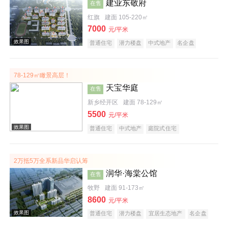
建业东敬府
在售
红旗
建面 105-220㎡
7000
元/平米
普通住宅
潜力楼盘
中式地产
名企盘
78-129㎡瞰景高层！
效果图
天宝华庭
在售
新乡经开区
建面 78-129㎡
5500
元/平米
普通住宅
中式地产
庭院式住宅
2万抵5万全系新品华启认筹
润华·海棠公馆
在售
效果图
牧野
建面 91-173㎡
8600
元/平米
普通住宅
潜力楼盘
宜居生态地产
名企盘