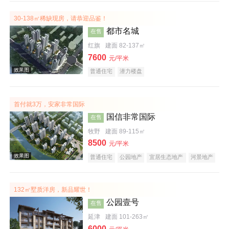
30-138㎡稀缺现房，请恭迎品鉴！
都市名城
在售
红旗
建面 82-137㎡
效果图
7600
元/平米
普通住宅
潜力楼盘
首付就3万，安家非常国际
国信非常国际
在售
牧野
建面 89-115㎡
8500
元/平米
普通住宅
公园地产
宜居生态地产
河景地产
效果图
132㎡墅质洋房，新品耀世！
公园壹号
在售
延津
建面 101-263㎡
6000