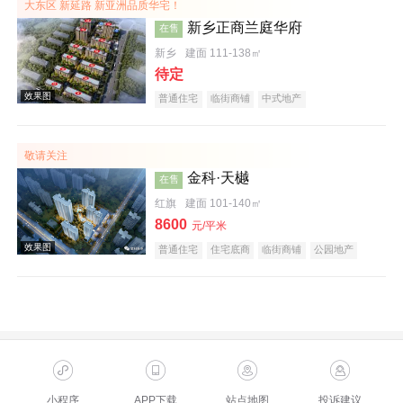
大东区 新延路 新亚洲品质华宅！
新乡正商兰庭华府
在售
新乡
建面 111-138㎡
待定
普通住宅
临街商铺
中式地产
敬请关注
效果图
金科·天樾
在售
红旗
建面 101-140㎡
8600
元/平米
普通住宅
住宅底商
临街商铺
公园地产
创意地产
科技住宅
教育地产
名企盘
效果图
小程序
APP下载
站点地图
投诉建议