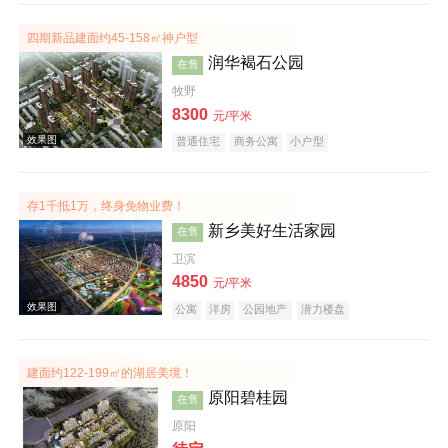
四期新品建面约45-158㎡神户型
效果图
润华褐石公园
在售
牧野
8300
元/平米
普通住宅
商务公寓
小户型
存1千抵1万，终身免物业费！
新乡美好生活家园
在售
效果图
卫滨
4850
元/平米
公寓
洋房
公园地产
潜力楼盘
宜居生态地产
养老地产
建面约122-199㎡的湖居美境！
原阳碧桂园
在售
原阳
效果图