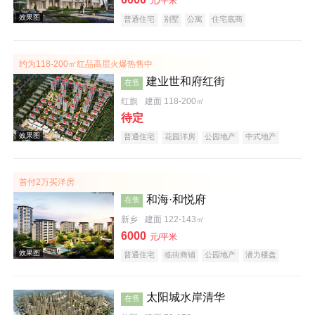
元/平米
普通住宅
别墅
公寓
住宅底商
自住型商品房
公园地产
宜居生态地产
庭院式住宅
五证齐全
效果图
约为118-200㎡红品高层火爆热售中
建业世和府红街
在售
红旗
建面 118-200㎡
待定
普通住宅
花园洋房
公园地产
中式地产
宜居生态地产
首付2万买洋房
效果图
和海·和悦府
在售
新乡
建面 122-143㎡
6000
元/平米
普通住宅
临街商铺
公园地产
潜力楼盘
中式地产
太阳城水岸清华
在售