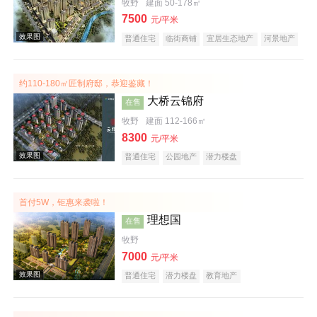
牧野
建面 50-178㎡
效果图
7500
元/平米
普通住宅
临街商铺
宜居生态地产
河景地产
复合地产
小户型
大平层
约110-180㎡匠制府邸，恭迎鉴藏！
大桥云锦府
在售
牧野
建面 112-166㎡
8300
元/平米
普通住宅
公园地产
潜力楼盘
效果图
首付5W，钜惠来袭啦！
理想国
在售
牧野
7000
元/平米
普通住宅
潜力楼盘
教育地产
效果图