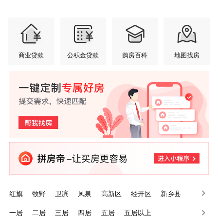
商业贷款
公积金贷款
购房百科
地图找房
红旗
牧野
卫滨
凤泉
高新区
经开区
新乡县
辉县
卫辉
长垣
一居
二居
三居
四居
五居
五居以上