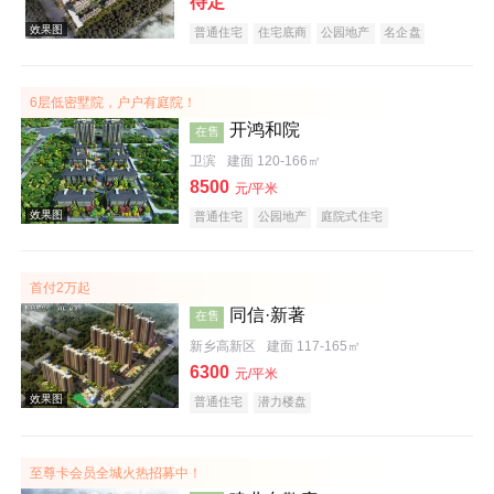
待定
普通住宅
住宅底商
公园地产
名企盘
6层低密墅院，户户有庭院！
开鸿和院
在售
卫滨
建面 120-166㎡
8500
元/平米
普通住宅
公园地产
庭院式住宅
效果图
首付2万起
同信·新著
在售
新乡高新区
建面 117-165㎡
6300
元/平米
普通住宅
潜力楼盘
效果图
至尊卡会员全城火热招募中！