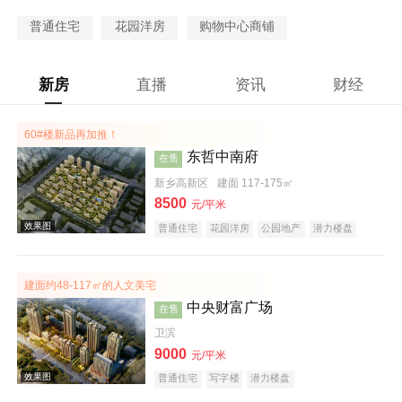
普通住宅
花园洋房
购物中心商铺
新房
直播
资讯
财经
60#楼新品再加推！
东哲中南府
在售
新乡高新区
建面 117-175㎡
8500
元/平米
普通住宅
花园洋房
公园地产
潜力楼盘
宜居生态地产
教育地产
建面约48-117㎡的人文美宅
中央财富广场
在售
卫滨
9000
元/平米
普通住宅
写字楼
潜力楼盘