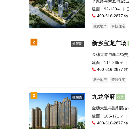
平原路与新五街交汇
建面：92-130㎡ |
400-616-2877 转
创意地产
科技住宅
2
新乡宝龙广场
效果图
金穗大道与新二街交
建面：114-265㎡ |
400-616-2877 转
复合地产
普通住宅
自住型商品房
商业街
3
九龙华府
在售
效果图
金穗大道与胜利路交
心医院对面)
建面：105-171㎡ |
400-616-2877 转