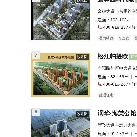
效果图
金穗大道与东明路交
建面：108-162㎡ |
400-616-2877 转
潜力楼盘
名企盘
7
松江帕提欧
在
效果图
向阳路与新中大道交
建面：32-169㎡ |
400-616-2877 转
普通住宅
8
润华·海棠公馆
效果图
新飞大道与宏力大道
西邻）
建面：91-173㎡ |