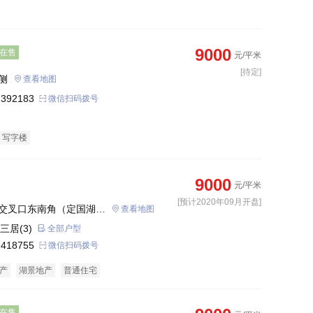
9000
在售
元/平米
[待定]
侧
查看地图
 392183
微信扫码拨号
写字楼
9000
元/平米
[预计2020年09月开盘]
交叉口东南角（定国湖西
查看地图
三居(3)
全部户型
 418755
微信扫码拨号
产
湖景地产
普通住宅
在售