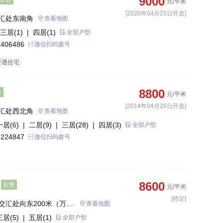
9000
元/平米
[2020年04月25日开盘]
汇处东南角
查看地图
三居(1)
| 四居(1)
全部户型
 406486
微信扫码拨号
普通住宅
8800
售
元/平米
[2014年04月26日开盘]
汇处西北角
查看地图
一居(6)
| 二居(9)
| 三居(28)
| 四居(3)
全部户型
 224847
微信扫码拨号
8600
在售
元/平米
[待定]
交汇处向东200米（万达
查看地图
三居(5)
| 五居(1)
全部户型