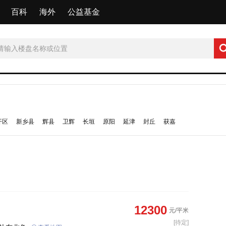
百科
海外
公益基金
开区
新乡县
辉县
卫辉
长垣
原阳
延津
封丘
获嘉
12300
元/平米
[待定]