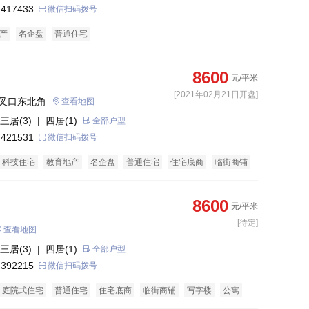
 417433
微信扫码拨号
产
名企盘
普通住宅
8600
元/平米
[2021年02月21日开盘]
叉口东北角
查看地图
三居(3)
| 四居(1)
全部户型
 421531
微信扫码拨号
科技住宅
教育地产
名企盘
普通住宅
住宅底商
临街商铺
8600
元/平米
[待定]
查看地图
三居(3)
| 四居(1)
全部户型
 392215
微信扫码拨号
庭院式住宅
普通住宅
住宅底商
临街商铺
写字楼
公寓