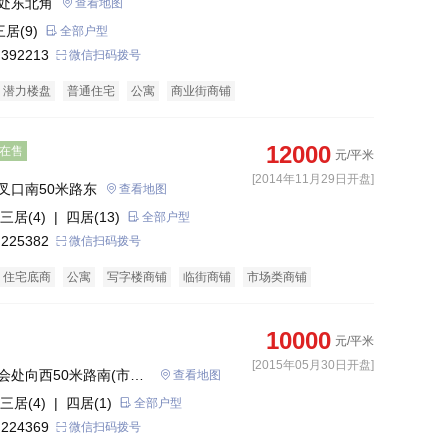
处东北角
查看地图
三居(9)
全部户型
 392213
微信扫码拨号
潜力楼盘
普通住宅
公寓
商业街商铺
12000
在售
元/平米
[2014年11月29日开盘]
叉口南50米路东
查看地图
三居(4)
| 四居(13)
全部户型
 225382
微信扫码拨号
住宅底商
公寓
写字楼商铺
临街商铺
市场类商铺
商铺
购物中心商铺
10000
元/平米
[2015年05月30日开盘]
会处向西50米路南(市中
查看地图
三居(4)
| 四居(1)
全部户型
 224369
微信扫码拨号