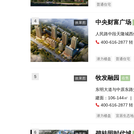
普通住宅
4
中央财富广场
效果图
人民路中段天隆城西
400-616-2877 转
潜力楼盘
普通住宅
5
牧发融园
在售
效果图
东明大道与中原东路
口）
建面：106-144㎡ |
400-616-2877 转
潜力楼盘
宜居生态地
6
碧桂园时代城