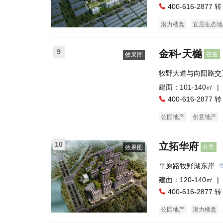
400-616-2877 转
潜力楼盘
宜居生态地
9
金科·天樾
在售
效果图
牧野大道与向阳路交
建面：101-140㎡ |
400-616-2877 转
公园地产
创意地产
10
立拓华府
在售
效果图
平原路牧野湖东岸
建面：120-140㎡ |
400-616-2877 转
公园地产
潜力楼盘