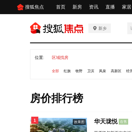
搜狐焦点
首页
新房
资讯
直播
家居
新乡
位置:
区域找房
全部
红旗
牧野
卫滨
凤泉
高新区
经
房价排行榜
1
华天珑悦
在售
效果图