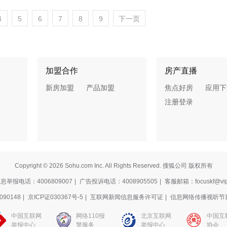
4
5
6
7
8
9
下一页
加盟合作
房产直播
新房加盟
产品加盟
焦点好房
应用下
注册登录
Copyright © 2026 Sohu.com Inc. All Rights Reserved. 搜狐公司 版权所有
举报电话：4006809007
|
广告投诉电话：4008905505
|
客服邮箱：focuskf@vip
90148
|
京ICP证030367号-5
|
互联网新闻信息服务许可证
|
信息网络传播视听节
中国互联网
网络110报
北京互联网
中国互
举报中心
警服务
举报中心
协会